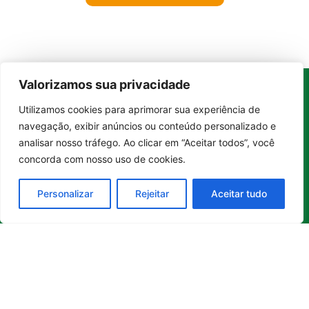
Valorizamos sua privacidade
Utilizamos cookies para aprimorar sua experiência de
Whatsapp
Categorias
Institucional
Entrar no canal
navegação, exibir anúncios ou conteúdo personalizado e
O
Boa
Linkedin
Notícia
Brasil
Ultimas
analisar nosso tráfego. Ao clicar em “Aceitar todos”, você
Instagram
Brasil
é um
Cultura
notícias
concorda com nosso uso de cookies.
portal de
Facebook
Direito e Deveres
Nossa Equipe
notícias de
Educação e
Quem Somos
Personalizar
Rejeitar
Aceitar tudo
Youtube
educação,
Carreira
Contato
cultura,
Empreendedorismo
Princípios
bem-
estar,
Saúde e Bem-Estar
Editoriais
empreendedorismo,
Sustentabilidade
Política de
turismo,
Tecnologia
Privacidade
tecnologia
Turismo e
Política de
e