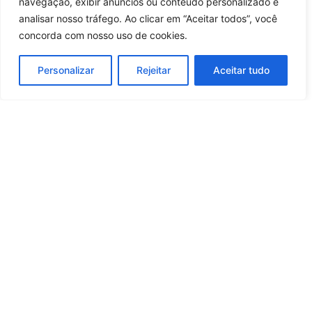
navegação, exibir anúncios ou conteúdo personalizado e
20 horas atrás
Saúde e Bem-Estar
analisar nosso tráfego. Ao clicar em “Aceitar todos”, você
concorda com nosso uso de cookies.
Carregar mais notícias
Personalizar
Rejeitar
Aceitar tudo
Whatsapp
Categorias
Institucional
O
Boa
Linkedin