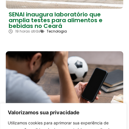
SENAI inaugura laboratório que
amplia testes para alimentos e
bebidas no Ceará
19 horas atrás
Tecnologia
Valorizamos sua privacidade
Meu SUS Digital passa a oferecer
acesso ao tratamento para
Utilizamos cookies para aprimorar sua experiência de
dependência em apostas
Entrar no canal