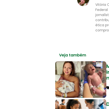
Vitória 
Federal
jornalís
contrib
ética p
comprom
Veja também
M
i