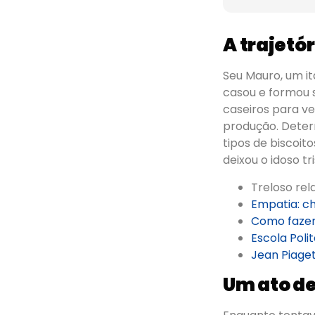
A trajetó
Seu Mauro, um i
casou e formou s
caseiros para v
produção. Determ
tipos de biscoi
deixou o idoso tri
Treloso rel
Empatia: c
Como fazer
Escola Poli
Jean Piaget
Um ato de