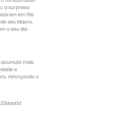
ro foi abordado
, a surpresa
izaram em fila
 de seu Mauro,
am o seu dia
e acumula mais
iedade e
ro, reforçando o
823aaa0d