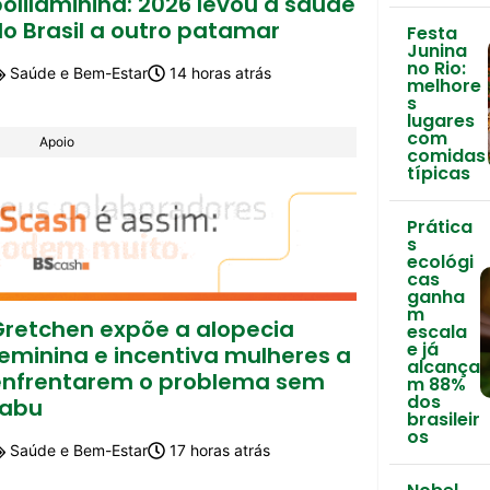
olilaminina: 2026 levou a saúde
o Brasil a outro patamar
Festa
Junina
no Rio:
Saúde e Bem-Estar
14 horas atrás
melhore
s
lugares
com
Apoio
comidas
típicas
Prática
s
ecológi
cas
ganha
m
Gretchen expõe a alopecia
escala
e já
feminina e incentiva mulheres a
alcança
enfrentarem o problema sem
m 88%
dos
tabu
brasileir
os
Saúde e Bem-Estar
17 horas atrás