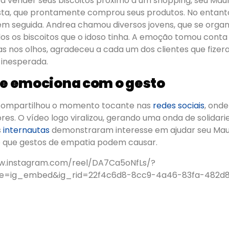
a vender seus biscoitos próximo a um shopping, seu Mau
ta, que prontamente comprou seus produtos. No entanto
em seguida. Andrea chamou diversos jovens, que se organ
dos os biscoitos que o idoso tinha. A emoção tomou conta
s nos olhos, agradeceu a cada um dos clientes que fizer
inesperada.
se emociona com o gesto
compartilhou o momento tocante nas
redes sociais
, ond
ores. O vídeo logo viralizou, gerando uma onda de solidar
s
internautas
demonstraram interesse em ajudar seu Mau
o que gestos de empatia podem causar.
w.instagram.com/reel/DA7Ca5oNfLs/?
e=ig_embed&ig_rid=22f4c6d8-8cc9-4a46-83fa-482d