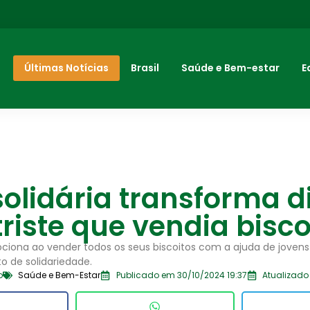
Últimas Notícias
Brasil
Saúde e Bem-estar
E
olidária transforma d
triste que vendia bisco
mociona ao vender todos os seus biscoitos com a ajuda de jove
o de solidariedade.
o
Saúde e Bem-Estar
Publicado em 30/10/2024 19:37
Atualizado