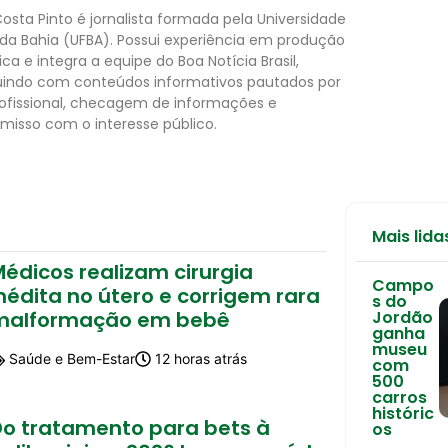
Costa Pinto é jornalista formada pela Universidade
 da Bahia (UFBA). Possui experiência em produção
tica e integra a equipe do Boa Notícia Brasil,
uindo com conteúdos informativos pautados por
rofissional, checagem de informações e
isso com o interesse público.
Mais lida
édicos realizam cirurgia
Campo
nédita no útero e corrigem rara
s do
malformação em bebê
Jordão
ganha
museu
Saúde e Bem-Estar
12 horas atrás
com
500
carros
históric
Do tratamento para bets à
os