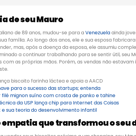
ria de seu Mauro
taliano de 89 anos, mudou-se para a
Venezuela
ainda jove
ua família. Ao longo dos anos, ele e sua esposa fabricar
ender, mas, após a doença da esposa, ele assumiu comp
inado a continuar trabalhando para se sentir útil, seu 
tos com as próprias mãos. Porém, as vendas não estavam 
ste.
ança biscoito farinha láctea e apoia a AACD
have para o sucesso das startups; entenda
 filé mignon suíno com crosta de panko e tahine
técnica da USP lança chip para Internet das Coisas
 e sua teoria do desenvolvimento infantil
 empatia que transformou o seu 