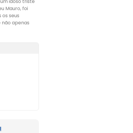
m idoso triste
u Mauro, foi
 os seus
e não apenas
l