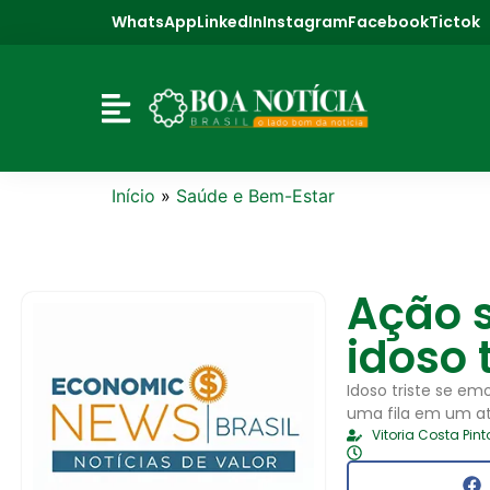
WhatsApp
LinkedIn
Instagram
Facebook
Tictok
Início
»
Saúde e Bem-Estar
Ação s
idoso 
Idoso triste se e
uma fila em um at
Vitoria Costa Pint