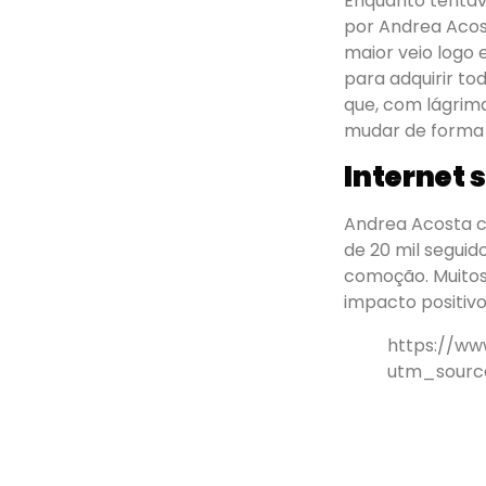
Enquanto tentav
por Andrea Acos
maior veio logo 
para adquirir to
que, com lágrima
mudar de forma 
Internet 
Andrea Acosta 
de 20 mil seguid
comoção. Muito
impacto positiv
https://ww
utm_sourc