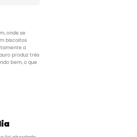
m, onde se
am biscoitos
letamente a
Mauro produz três
indo bem, o que
dia