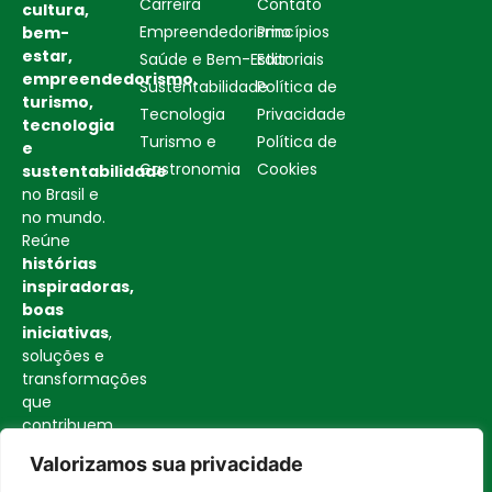
Carreira
Contato
cultura,
Empreendedorismo
Princípios
bem-
estar,
Saúde e Bem-Estar
Editoriais
empreendedorismo,
Sustentabilidade
Política de
turismo,
Tecnologia
Privacidade
tecnologia
Turismo e
Política de
e
Gastronomia
Cookies
sustentabilidade
no Brasil e
no mundo.
Reúne
histórias
inspiradoras,
boas
iniciativas
,
soluções e
transformações
que
contribuem
para uma
Valorizamos sua privacidade
sociedade