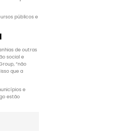
cursos públicos e
l
nhias de outras
o social e
 Group, “não
isso que a
unicípios e
ego estão