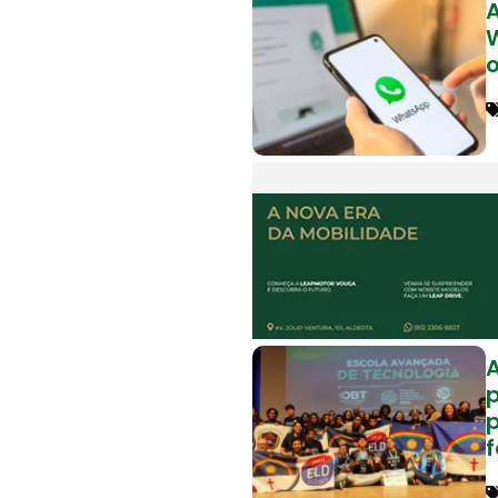
o
A
f