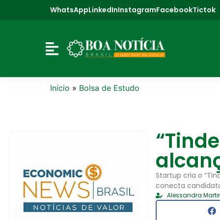
WhatsApp
LinkedIn
Instagram
Facebook
Tictok
Início
»
Bolsa de Estudo
“Tind
alcanç
Startup cria o “Ti
conecta candidato
Alessandra Marti