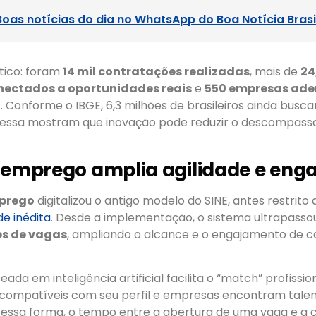
Boas notícias do dia no WhatsApp do Boa Notícia Brasi
tico: foram
14 mil contratações realizadas
, mais de
24
nectados a oportunidades reais
e
550 empresas ade
l
. Conforme o IBGE, 6,3 milhões de brasileiros ainda bus
o essa mostram que inovação pode reduzir o descompasso
 emprego amplia agilidade e en
mprego
digitalizou o antigo modelo do SINE, antes restrito a
de inédita
. Desde a implementação, o sistema ultrapass
es de vagas
, ampliando o alcance e o engajamento de c
ada em inteligência artificial facilita o “match” profissio
ompatíveis com seu perfil e empresas encontram tale
 Dessa forma, o tempo entre a abertura de uma vaga e a 