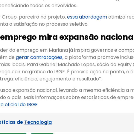
eneficiando todos os envolvidos.
 Group, parceiro no projeto,
essa abordagem
otimiza re
ta a satisfação no processo seletivo.
o emprego mira expansão naciona
nder do emprego em Mariana já inspira governos e compa
além de
gerar contratações,
a plataforma promove inclusã
ias locais. Para Gabriel Machado Lopes, sócio do Equity
go cair no gráfico do IBGE. É preciso ação na ponta, e é 
ega: eficiência, engajamento e resultado”.
busca expansão nacional, levando a mesma eficiência a m
o o país. Mais informações sobre estatísticas de empr
te oficial do IBGE
.
otícias de
Tecnologia