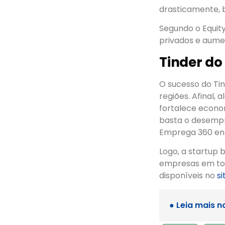
drasticamente, b
Segundo o Equity
privados e aumen
Tinder d
O sucesso do Ti
regiões. Afinal, 
fortalece econom
basta o desempre
Emprega 360 entr
Logo, a startup 
empresas em tod
disponíveis no
si
● Leia mais n