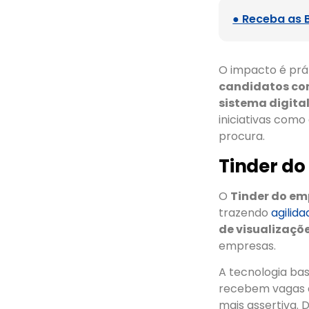
● Receba as 
O impacto é prá
candidatos co
sistema digita
iniciativas com
procura.
Tinder do
O
Tinder do e
trazendo
agilida
de visualizaçõ
empresas.
A tecnologia base
recebem vagas c
mais assertiva.