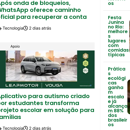
Após onda de bloqueios,
os
WhatsApp oferece caminho
ficial para recuperar a conta
Festa
Junina
no Rio:
Tecnologia
2 dias atrás
melhore
s
lugares
com
Apoio
comidas
típicas
Prática
s
ecológi
cas
ganha
m
plicativo para autismo criado
escala
e já
por estudantes transforma
alcança
projeto escolar em solução para
m 88%
dos
amílias
brasileir
os
Tecnologia
2 dias atrás