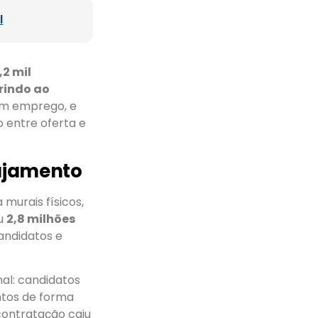
l
,2 mil
rindo ao
cam emprego, e
 entre oferta e
gajamento
 murais físicos,
ou
2,8 milhões
andidatos e
nal: candidatos
ntos de forma
contratação caiu