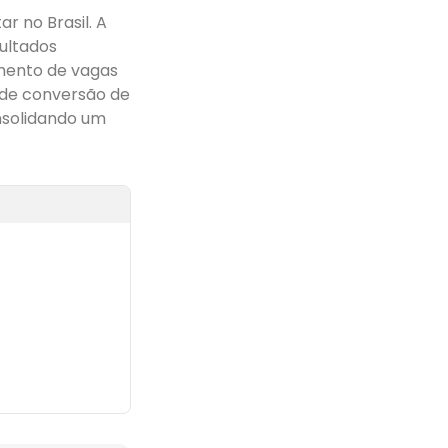
r no Brasil. A
sultados
amento de vagas
a de conversão de
nsolidando um