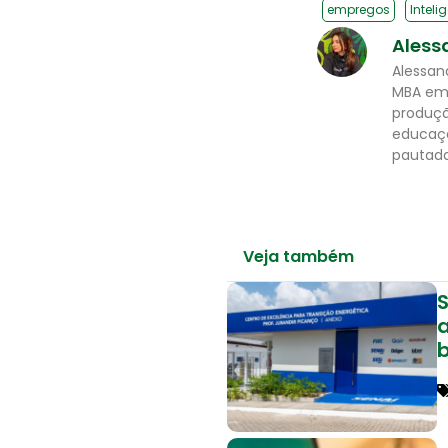
empregos
Inteli
Aless
Alessan
MBA em 
produçã
educaçã
pautada
Veja também
S