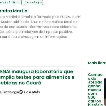
gência Artificial
Tecnologia
andra Martini
dra Martini é jornalista formada pela PUCRS, com
Sustentabilidade. Atua no Boa Notícia Brasil na
o de conteúdos informativos sobre cidadania,
o, ciência e iniciativas de impacto positivo,
 por ética e checagem de informações.
Mais lida
ENAI inaugura laboratório que
Campo
amplia testes para alimentos e
s do
bebidas no Ceará
Jordão
ganha
museu
Tecnologia
1 dia atrás
com
500
carros
históric