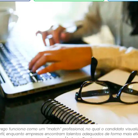
rego funciona como um “match” profissional, no qual o candidato visuali
rfil, enquanto empresas encontram talentos adequados de forma mais efici