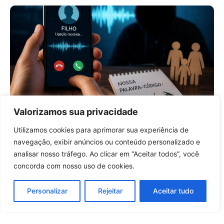
Valorizamos sua privacidade
Com golpes de voz clonada por IA,
especialistas indicam palavra-
Utilizamos cookies para aprimorar sua experiência de
código entre familiares
Entrar no canal
navegação, exibir anúncios ou conteúdo personalizado e
19 horas atrás
Tecnologia
analisar nosso tráfego. Ao clicar em “Aceitar todos”, você
concorda com nosso uso de cookies.
Carregar mais notícias
Personalizar
Rejeitar
Aceitar tudo