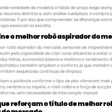
rande variedade de modelos e faixas de preço exige aten
 recursos distintos e, sem análise cuidadosa, a compra
tativas. É por isso que compreender as diferenças entre
tapa essencial na escolha.
ine o melhor robô aspirador do m
lhor robô aspirador do mercado, sensores de mapeament
am pela capacidade de criar rotas eficientes e evitar c
reduz falhas, economiza bateria e melhora o rendimento d
tomático também ampliam o conforto, já que mantêm o
permitem sequências contínuas de limpeza.
stam a potência conforme o tipo de piso oferecem mais 
ira, cerâmica ou tapete, o robô calibra a força de sucçã
uniforme, sem necessidade de intervenção manual.
ue reforçam o título de melhor ro
r do mercado