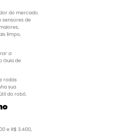
ador do mercado.
 sensores de
maiores,
is limpo,
rar a
o Guia de
e rodas
nha sua
til do robô.
no
00 e R$ 3.400,