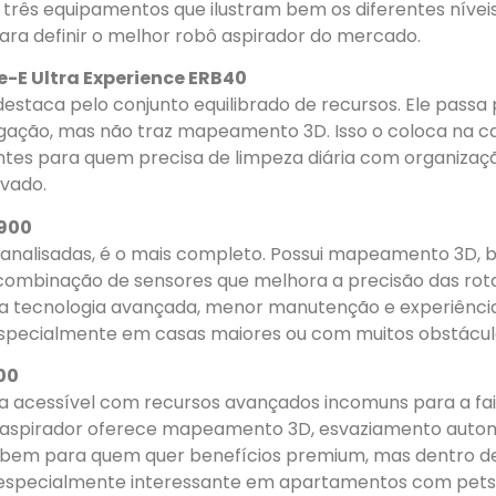
 três equipamentos que ilustram bem os diferentes nívei
ara definir o melhor robô aspirador do mercado.
e-E Ultra Experience ERB40
estaca pelo conjunto equilibrado de recursos. Ele passa
gação, mas não traz mapeamento 3D. Isso o coloca na c
entes para quem precisa de limpeza diária com organizaç
evado.
900
 analisadas, é o mais completo. Possui mapeamento 3D, 
combinação de sensores que melhora a precisão das rota
 tecnologia avançada, menor manutenção e experiênci
specialmente em casas maiores ou com muitos obstácul
00
va acessível com recursos avançados incomuns para a fai
 aspirador oferece mapeamento 3D, esvaziamento auto
 bem para quem quer benefícios premium, mas dentro d
É especialmente interessante em apartamentos com pets 