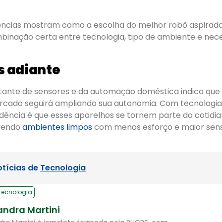
rências mostram como a escolha do melhor robô aspira
inação certa entre tecnologia, tipo de ambiente e nec
 adiante
tante de sensores e da automação doméstica indica que
cado seguirá ampliando sua autonomia. Com tecnologia
ndência é que esses aparelhos se tornem parte do cotidi
vendo
ambientes limpos
com menos esforço e maior sen
otícias de
Tecnologia
Tecnologia
andra Martini