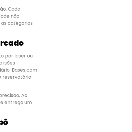
ção. Cada
 pode não
 as categorias
ercado
o por laser ou
olisões
iário. Bases com
 reservatório
precisão. Ao
o e entrega um
bô