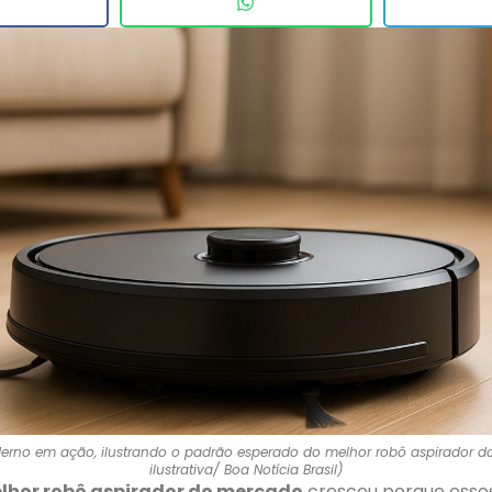
erno em ação, ilustrando o padrão esperado do melhor robô aspirador 
ilustrativa/ Boa Notícia Brasil)
lhor robô aspirador do mercado
cresceu porque esse