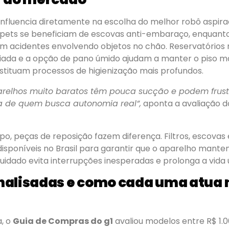
 influencia diretamente na escolha do melhor robô aspir
ets se beneficiam de escovas anti-embaraço, enquanto
am acidentes envolvendo objetos no chão. Reservatórios 
ada e a opção de pano úmido ajudam a manter o piso ma
tituam processos de higienização mais profundos.
arelhos muito baratos têm pouca sucção e podem frust
a de quem busca autonomia real”,
aponta a avaliação d
o, peças de reposição fazem diferença. Filtros, escovas 
isponíveis no Brasil para garantir que o aparelho mante
cuidado evita interrupções inesperadas e prolonga a vida ú
nalisadas e como cada uma atua 
, o
Guia de Compras do g1
avaliou modelos entre R$ 1.0