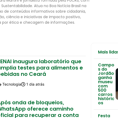
dra Martini é jornalista formada pela PUCRS, com
Sustentabilidade. Atua no Boa Notícia Brasil na
o de conteúdos informativos sobre cidadania,
o, ciência e iniciativas de impacto positivo,
 por ética e checagem de informações.
Mais lida
ENAI inaugura laboratório que
Campo
amplia testes para alimentos e
s do
bebidas no Ceará
Jordão
ganha
museu
Tecnologia
1 dia atrás
com
500
carros
históric
Após onda de bloqueios,
os
WhatsApp oferece caminho
ficial para recuperar a conta
Festa