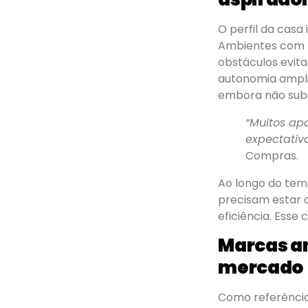
O perfil da casa
Ambientes com p
obstáculos evit
autonomia ampli
embora não subs
“Muitos ap
expectativ
Compras.
Ao longo do temp
precisam estar d
eficiência. Esse 
Marcas a
mercado
Como referência