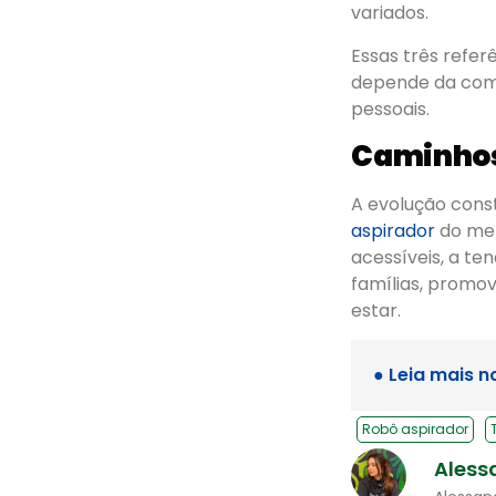
variados.
Essas três refe
depende da comb
pessoais.
Caminhos
A evolução cons
aspirador
do mer
acessíveis, a te
famílias, promo
estar.
● Leia mais n
Robô aspirador
Aless