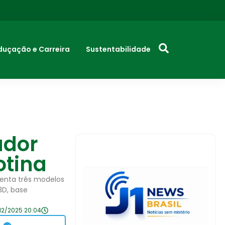
duçação e Carreira
Sustentabilidade
ador
otina
senta três modelos
3D, base
12/2025 20:04