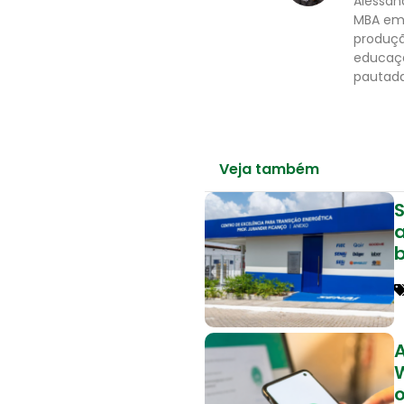
Alessan
MBA em 
produçã
educaçã
pautada
Veja também
S
o