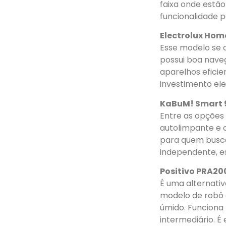
faixa onde estão
funcionalidade p
Electrolux Hom
Esse modelo se d
possui boa nave
aparelhos efici
investimento el
KaBuM! Smart 
Entre as opções
autolimpante e 
para quem busca
independente, e
Positivo PRA20
É uma alternati
modelo de robô
úmido. Funciona
intermediário. 