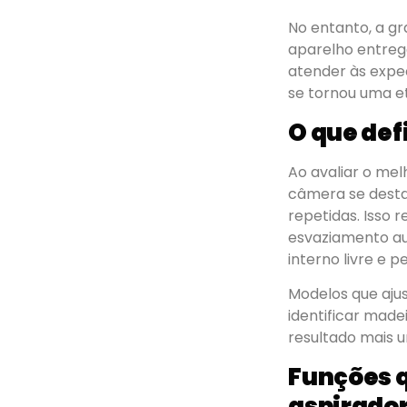
No entanto, a g
aparelho entrega
atender às expec
se tornou uma e
O que def
Ao avaliar o me
câmera se destac
repetidas. Isso 
esvaziamento au
interno livre e 
Modelos que aju
identificar made
resultado mais 
Funções q
aspirado