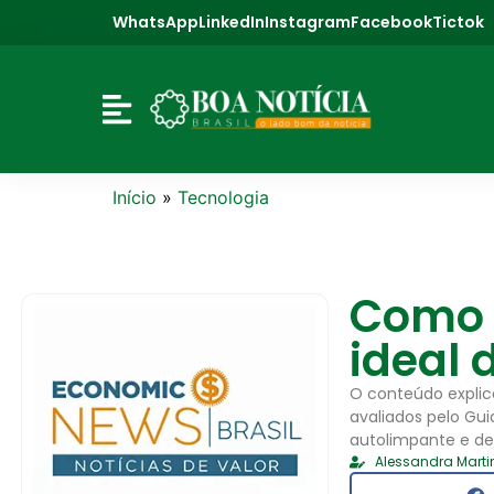
WhatsApp
LinkedIn
Instagram
Facebook
Tictok
Início
»
Tecnologia
Como 
ideal 
O conteúdo explic
avaliados pelo G
autolimpante e de
Alessandra Marti