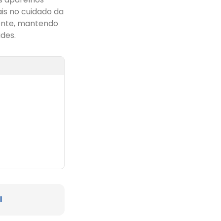
is no cuidado da
gente, mantendo
des.
l