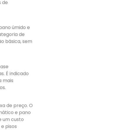
s de
 pano úmido e
ategoria de
ão básica, sem
base
s. É indicado
a mais
os.
xa de preço. O
mático e pano
e um custo
e pisos