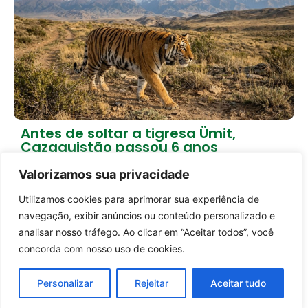
Antes de soltar a tigresa Ümit,
Cazaquistão passou 6 anos
preparando a natureza
Valorizamos sua privacidade
2 dias atrás
Empreendedorismo
Utilizamos cookies para aprimorar sua experiência de
Entrar no canal
Carregar mais notícias
navegação, exibir anúncios ou conteúdo personalizado e
analisar nosso tráfego. Ao clicar em “Aceitar todos”, você
concorda com nosso uso de cookies.
Personalizar
Rejeitar
Aceitar tudo