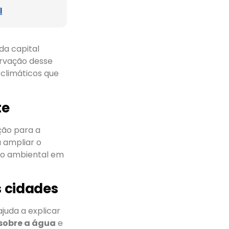
l
da capital
ervação desse
 climáticos que
te
ção para a
a ampliar o
ão ambiental em
s cidades
ajuda a explicar
sobre a água
e