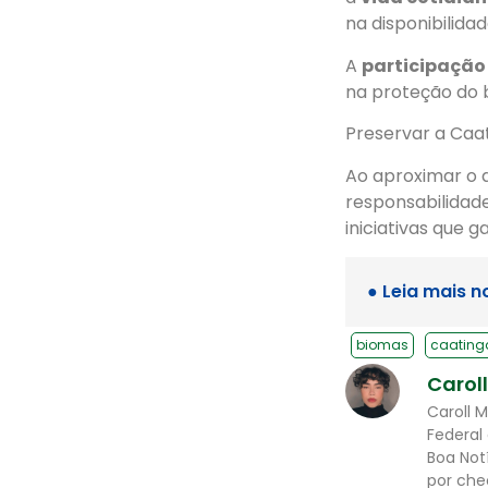
na disponibilida
A
participação
na proteção do 
Preservar a Caat
Ao aproximar o 
responsabilidade
iniciativas que 
● Leia mais n
biomas
caating
Carol
Caroll 
Federal
Boa Not
por che