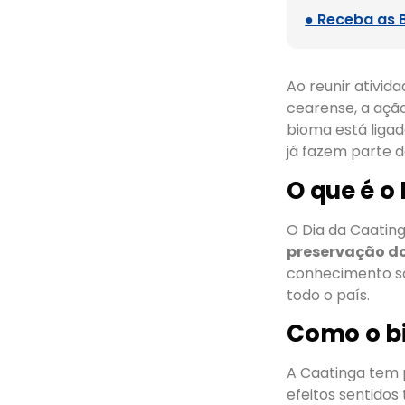
● Receba as 
Ao reunir ativid
cearense, a açã
bioma está ligad
já fazem parte d
O que é o 
O Dia da Caatin
preservação do
conhecimento so
todo o país.
Como o bi
A Caatinga tem 
efeitos sentido