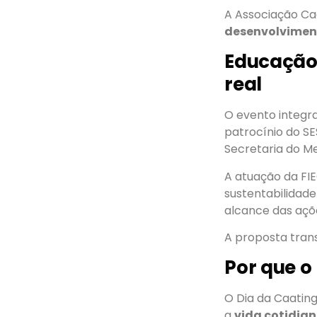
A Associação Ca
desenvolvimen
Educação
real
O evento integr
patrocínio do SE
Secretaria do M
A atuação da FIE
sustentabilidad
alcance das açõ
A proposta tran
Por que o
O Dia da Caatin
a
vida cotidia