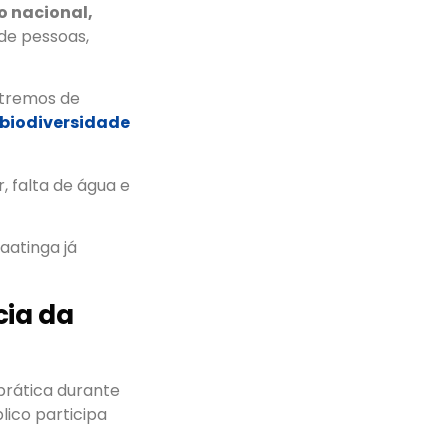
io nacional,
 de pessoas,
xtremos de
biodiversidade
, falta de água e
aatinga já
cia da
prática durante
lico participa