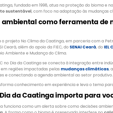
atinga, fundada em 1998, atua na proteção do bioma e n
to sustentável
, com foco na adaptação às mudanças cl
 ambiental como ferramenta de
a o projeto No Clima da Caatinga, em parceria com a Pe
SI Ceará, além do apoio da FIEC, do
SENAI Ceará
, do
IEL 
eio Ambiente e Mudança do Clima.
C no Dia da Caatinga se conecta à integração entre indús
e em regiões impactadas pelas
mudanças climáticas
, 
es e conectando a agenda ambiental ao setor produtivo.
sforma conhecimento em experiência e leva o tema para 
 Dia da Caatinga importa para vo
ga funciona como um alerta sobre como decisões ambie
na
. A forma como o bioma é preservado interfere no
cal