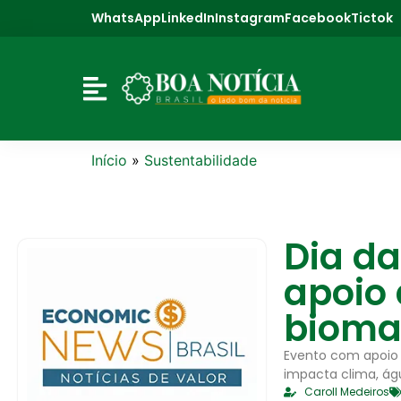
WhatsApp
LinkedIn
Instagram
Facebook
Tictok
Início
»
Sustentabilidade
Dia d
apoio
bioma 
Evento com apoio 
impacta clima, águ
Caroll Medeiros