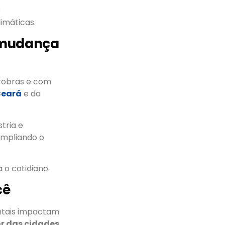
o
imáticas.
 mudança
trobras e com
Ceará
e da
tria e
ampliando o
o cotidiano.
cê
ntais impactam
or das cidades
,