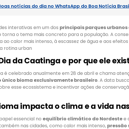
Boas notícias do dia no WhatsApp do Boa Notícia Brasi
ades interativas em um dos
principais parques urbanos
o torna o tema mais concreto para a população. A cons
a ao calor mais intenso, à escassez de água e aos efeitos
a rotina urban
Dia da Caatinga e por que ele exis
ga é celebrado anualmente em 28 de abril e chama aten
 único bioma exclusivamente brasileiro
. A data busc
bre esse ecossistema e incentivar ações de conservaç
oma impacta o clima e a vida na
papel essencial no
equilíbrio climático do Nordeste
e 
s também nas cidades, como calor mais intenso,
pressão 