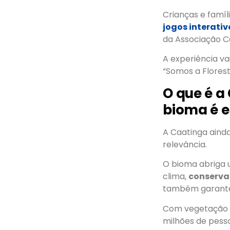
Crianças e famí
jogos interativ
da Associação Ca
A experiência va
“Somos a Flores
O que é a
bioma é e
A Caatinga aind
relevância.
O bioma abriga 
clima,
conserva
também garante 
Com vegetação
milhões de pess