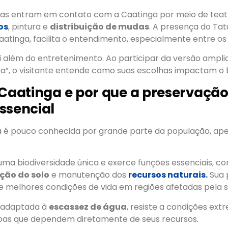
lias entram em contato com a Caatinga por meio de teat
os
, pintura e
distribuição de mudas
. A presença do Ta
atinga, facilita o entendimento, especialmente entre os 
i além do entretenimento. Ao participar da versão ampli
ta”, o visitante entende como suas escolhas impactam o 
 Caatinga e por que a preservação
ssencial
a é pouco conhecida por grande parte da população, ape
uma biodiversidade única e exerce funções essenciais, c
ção do solo
e manutenção dos
recursos naturais.
Sua 
melhores condições de vida em regiões afetadas pela s
 adaptada à
escassez de água
, resiste a condições ext
oas que dependem diretamente de seus recursos.