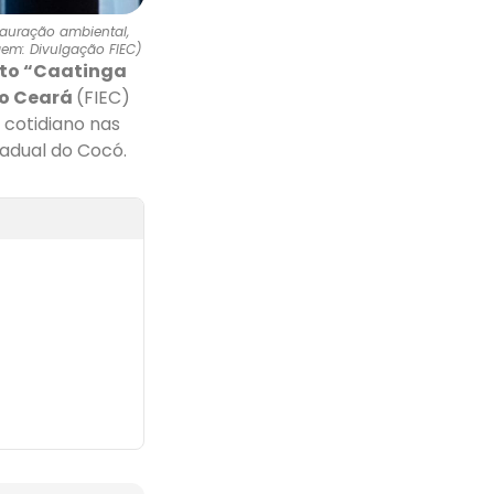
stauração ambiental,
em: Divulgação FIEC)
ito “Caatinga
do Ceará
(FIEC)
 cotidiano nas
adual do Cocó.