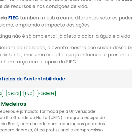
de de recursos e nas condições de vida.
 da
FIEC
também mostra como diferentes setores podem
bioma, ampliando o impacto das ações.
inga não é só ambiental, já afeta o calor, a água e a vida
debate da realidade, o evento mostra que cuidar desse 
 distante, mas uma escolha que já influencia o presente 
ganham força com o apoio da FIEC.
otícias de
Sustentabilidade
a
Ceará
FIEC
Nordeste
l Medeiros
Medeiros é jornalista formada pela Universidade
 do Rio Grande do Norte (UFRN). Integra a equipe do
ícia Brasil, contribuindo com reportagens pautadas
cagem rigorosa, ética profissional e compromisso