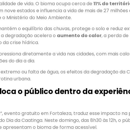
lidade de vida. O bioma ocupa cerca de
11% do territór
 nove estados e influencia a vida de mais de 27 milhões
 o Ministério do Meio Ambiente.
antém o equilíbrio das chuvas, protege o solo e reduz e
 a degradação acelera o
aumento do calor
, a perda de
da crise hídrica.
pressiona diretamente a vida nas cidades, com mais calor
es do dia a dia.
 extremo ou falta de água, os efeitos da degradação da C
rotina urbana.
loca o público dentro da experiên
”, evento gratuito em Fortaleza, traduz esse impacto na 
 Dia da Caatinga. Neste domingo, das 8h30 às 12h, o púb
ue apresentam o bioma de forma acessível.