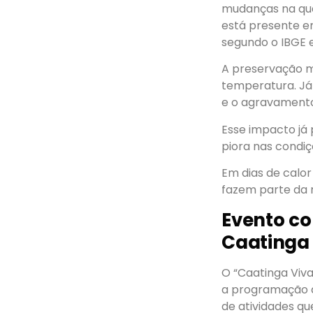
mudanças na qua
está presente em
segundo o IBGE e
A preservação m
temperatura. Já
e o agravamento 
Esse impacto já 
piora nas condiçõ
Em dias de calor
fazem parte da 
Evento co
Caatinga
O “Caatinga Viva
a programação do
de atividades q