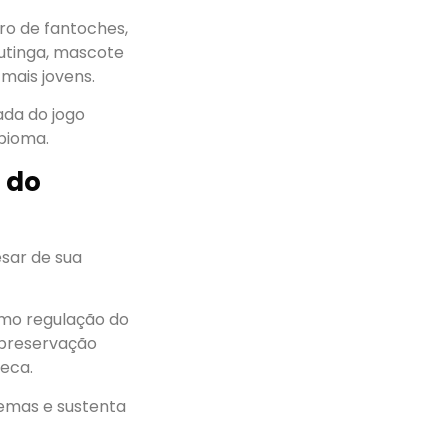
ro de fantoches,
tutinga, mascote
mais jovens.
ada do jogo
bioma.
 do
sar de sua
omo regulação do
preservação
eca.
remas e sustenta