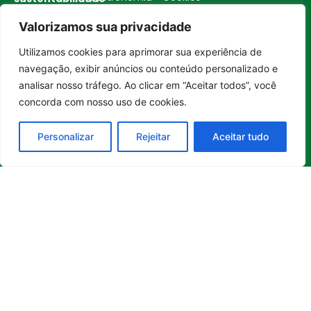
no Brasil e
Valorizamos sua privacidade
no mundo.
Reúne
Utilizamos cookies para aprimorar sua experiência de
histórias
Entrar no canal
navegação, exibir anúncios ou conteúdo personalizado e
inspiradoras,
analisar nosso tráfego. Ao clicar em “Aceitar todos”, você
boas
iniciativas
,
concorda com nosso uso de cookies.
soluções e
transformações
Personalizar
Rejeitar
Aceitar tudo
que
contribuem
para uma
sociedade
mais
consciente
e
construtiva.
Todos os direitos reservados a BOA NOTÍCIA BRASIL