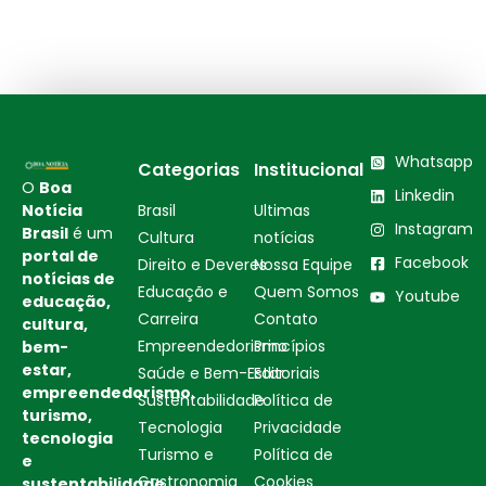
Whatsapp
Categorias
Institucional
O
Boa
Linkedin
Notícia
Brasil
Ultimas
Instagram
Brasil
é um
Cultura
notícias
portal de
Facebook
Direito e Deveres
Nossa Equipe
notícias de
Educação e
Quem Somos
Youtube
educação,
Carreira
Contato
cultura,
Empreendedorismo
Princípios
bem-
estar,
Saúde e Bem-Estar
Editoriais
empreendedorismo,
Sustentabilidade
Política de
turismo,
Tecnologia
Privacidade
tecnologia
Turismo e
Política de
e
Gastronomia
Cookies
sustentabilidade