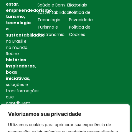
estar,
Saúde e Bem-Estar
Editoriais
empreendedorismo,
Sustentabilidade
Política de
turismo,
Tecnologia
Privacidade
tecnologia
Turismo e
Política de
e
Gastronomia
Cookies
sustentabilidade
no Brasil e
no mundo.
Reúne
histórias
inspiradoras,
boas
iniciativas
,
soluções e
transformações
que
contribuem
para uma
Valorizamos sua privacidade
sociedade
mais
Utilizamos cookies para aprimorar sua experiência de
consciente
Entrar no canal
navegação, exibir anúncios ou conteúdo personalizado e