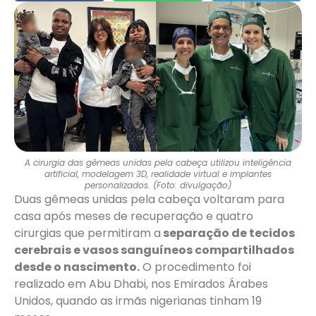
A cirurgia das gêmeas unidas pela cabeça utilizou inteligência
artificial, modelagem 3D, realidade virtual e implantes
personalizados. (Foto: divulgação)
Duas gêmeas unidas pela cabeça voltaram para
casa após meses de recuperação e quatro
cirurgias que permitiram a
separação de tecidos
cerebrais e vasos sanguíneos compartilhados
desde o nascimento.
O procedimento foi
realizado em Abu Dhabi, nos Emirados Árabes
Unidos, quando as irmãs nigerianas tinham 19