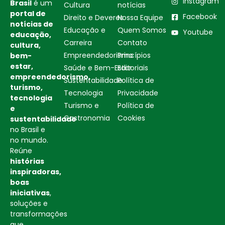
Instagram
Brasil
é um
Cultura
notícias
portal de
Facebook
Direito e Deveres
Nossa Equipe
notícias de
Educação e
Quem Somos
Youtube
educação,
Carreira
Contato
cultura,
Empreendedorismo
Princípios
bem-
estar,
Saúde e Bem-Estar
Editoriais
empreendedorismo,
Sustentabilidade
Política de
turismo,
Tecnologia
Privacidade
tecnologia
Turismo e
Política de
e
Gastronomia
Cookies
sustentabilidade
no Brasil e
no mundo.
Reúne
histórias
inspiradoras,
boas
iniciativas
,
soluções e
transformações
que