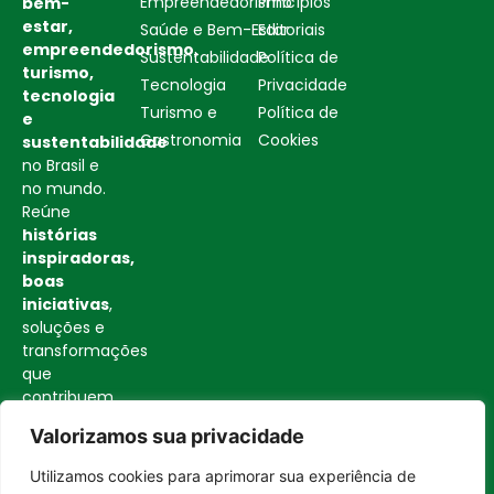
Empreendedorismo
Princípios
bem-
estar,
Saúde e Bem-Estar
Editoriais
empreendedorismo,
Sustentabilidade
Política de
turismo,
Tecnologia
Privacidade
tecnologia
Turismo e
Política de
e
Gastronomia
Cookies
sustentabilidade
no Brasil e
no mundo.
Reúne
histórias
inspiradoras,
boas
iniciativas
,
soluções e
transformações
que
contribuem
para uma
Valorizamos sua privacidade
sociedade
mais
Utilizamos cookies para aprimorar sua experiência de
consciente
Entrar no canal