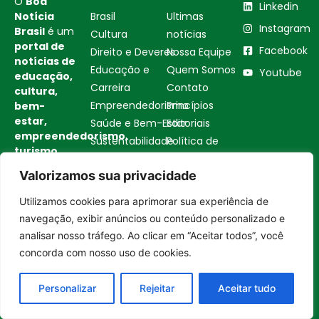
O
Boa
Linkedin
Notícia
Brasil
Ultimas
Instagram
Brasil
é um
Cultura
notícias
portal de
Facebook
Direito e Deveres
Nossa Equipe
notícias de
Educação e
Quem Somos
Youtube
educação,
Carreira
Contato
cultura,
Empreendedorismo
Princípios
bem-
estar,
Saúde e Bem-Estar
Editoriais
empreendedorismo,
Sustentabilidade
Política de
turismo,
Tecnologia
Privacidade
tecnologia
Valorizamos sua privacidade
Turismo e
Política de
e
Gastronomia
Cookies
sustentabilidade
Utilizamos cookies para aprimorar sua experiência de
no Brasil e
Entrar no canal
navegação, exibir anúncios ou conteúdo personalizado e
no mundo.
analisar nosso tráfego. Ao clicar em “Aceitar todos”, você
Reúne
concorda com nosso uso de cookies.
histórias
inspiradoras,
boas
Personalizar
Rejeitar
Aceitar tudo
iniciativas
,
soluções e