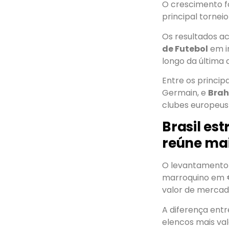
O crescimento fo
principal tornei
Os resultados a
de Futebol
em i
longo da última
Entre os princi
Germain, e
Brah
clubes europeus 
Brasil est
reúne mai
O levantamento 
marroquino em €
valor de mercad
A diferença ent
elencos mais val