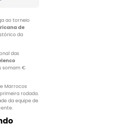
ga ao torneio
ricana de
stórico da
ional das
elenco
os somam €
de Marrocos
primeira rodada.
ade da equipe de
cente.
ndo