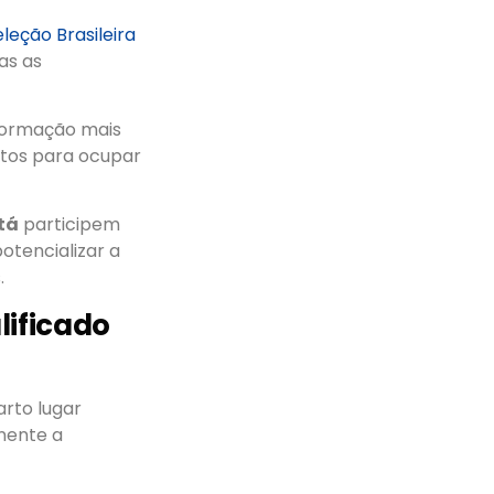
eleção Brasileira
as as
formação mais
tos para ocupar
tá
participem
otencializar a
.
ificado
arto lugar
nente a