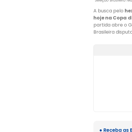
Seleção Brasileira r
A busca pelo
he
hoje na Copa
d
partida abre o 
Brasileira dispu
● Receba as 