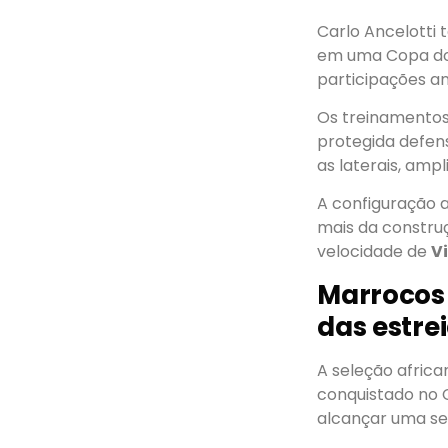
Carlo Ancelotti
em uma Copa do
participações an
Os treinamento
protegida defe
as laterais, amp
A configuração 
mais da construç
velocidade de
V
Marrocos 
das estre
A seleção africa
conquistado no 
alcançar uma se