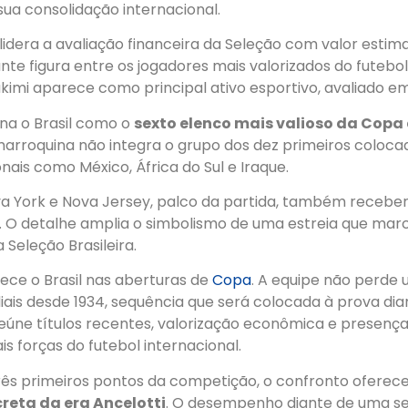
 sua consolidação internacional.
lidera a avaliação financeira da Seleção com valor estim
nte figura entre os jogadores mais valorizados do futebo
akimi aparece como principal ativo esportivo, avaliado em
ona o Brasil como o
sexto elenco mais valioso da Copa
 marroquina não integra o grupo dos dez primeiros coloc
onais como México, África do Sul e Iraque.
a York e Nova Jersey, palco da partida, também receberá
. O detalhe amplia o simbolismo de uma estreia que marc
 Seleção Brasileira.
rece o Brasil nas aberturas de
Copa
. A equipe não perde 
iais desde 1934, sequência que será colocada à prova di
reúne títulos recentes, valorização econômica e presenç
is forças do futebol internacional.
três primeiros pontos da competição, o confronto oferec
reta da era Ancelotti
. O desempenho diante de uma s