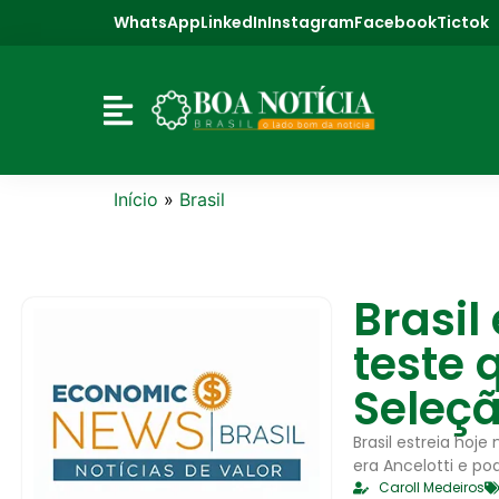
WhatsApp
LinkedIn
Instagram
Facebook
Tictok
Início
»
Brasil
Brasil
teste 
Seleç
Brasil estreia hoj
era Ancelotti e po
Caroll Medeiros