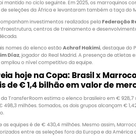
i mantido no ciclo seguinte. Em 2025, os marroquinos c
o de seleções da África e levantaram também a taça do 
companham investimentos realizados pela
Federação R
nfraestrutura, centros de treinamento e desenvolvimento
 década.
pais nomes do elenco estão
Achraf Hakimi
, destaque do P
im Díaz
, jogador do Real Madrid. A presença de atletas
ampliou o nível competitivo da equipe.
reia hoje na Copa: Brasil x Marroc
s de € 1,4 bilhão em valor de me
da TransferRoom estima o elenco brasileiro em € 928,7 
 498,3 milhões. Somados, os dois grupos alcançam € 1,4
o.
re as equipes é de € 430,4 milhões. Mesmo assim, Marroc
orizados entre as seleções fora da Europa e da América d