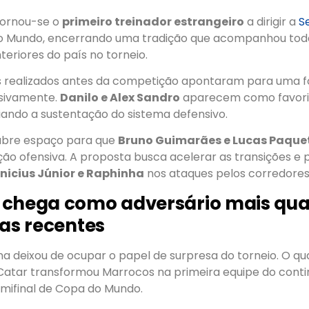
 tornou-se o
primeiro treinador estrangeiro
a dirigir a
S
 Mundo, encerrando uma tradição que acompanhou tod
teriores do país no torneio.
s realizados antes da competição apontaram para uma 
nsivamente.
Danilo e Alex Sandro
aparecem como favori
liando a sustentação do sistema defensivo.
abre espaço para que
Bruno Guimarães e Lucas Paque
ão ofensiva. A proposta busca acelerar as transições e p
inicius Júnior e Raphinha
nos ataques pelos corredores
chega como adversário mais qual
ias recentes
na deixou de ocupar o papel de surpresa do torneio. O qu
Catar transformou Marrocos na primeira equipe do conti
mifinal de Copa do Mundo.