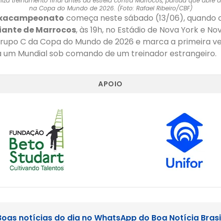
ealiza treinamento final antes da estreia contra Marrocos, partida que abre
na Copa do Mundo de 2026. (Foto: Rafael Ribeiro/CBF)
xacampeonato
começa neste sábado (13/06), quando 
iante de Marrocos
, às 19h, no Estádio de Nova York e No
Grupo C da Copa do Mundo de 2026 e marca a primeira ve
ta um Mundial sob comando de um treinador estrangeiro.
APOIO
Boas notícias do dia no WhatsApp do Boa Notícia Brasi