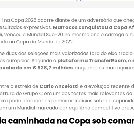
sil na Copa 2026 ocorre diante de um adversário que che
esultados expressivos.
Marrocos conquistou a Copa Af
5
, venceu o Mundial Sub-20 no mesmo ano e carrega o hi
çada na Copa do Mundo de 2022.
e duas das seleções mais valorizadas fora do eixo tradic
as europeias. Segundo a
plataforma TransferRoom
, o
 avaliado em € 928,7 milhões
, enquanto os marroquin
tre a estreia de
Carlo Ancelotti
e a evolução recente 
ertura do Grupo C em um dos testes mais relevantes da 
eira pode oferecer os primeiros indícios sobre a capacid
o em um Mundial marcado por equilíbrio competitivo cres
icia caminhada na Copa sob coma