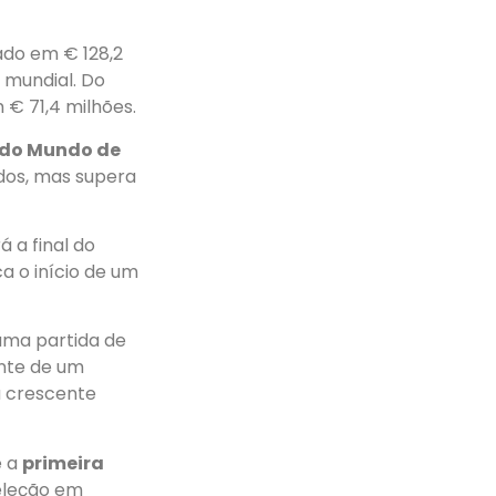
ado em € 128,2
l mundial. Do
 € 71,4 milhões.
 do Mundo de
ados, mas supera
 a final do
a o início de um
uma partida de
ante de um
a crescente
e a
primeira
eleção em