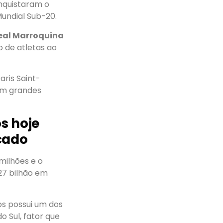
onquistaram o
Mundial Sub-20.
eal Marroquina
 de atletas ao
aris Saint-
 em grandes
os hoje
rcado
milhões e o
27 bilhão em
os possui um dos
o Sul, fator que