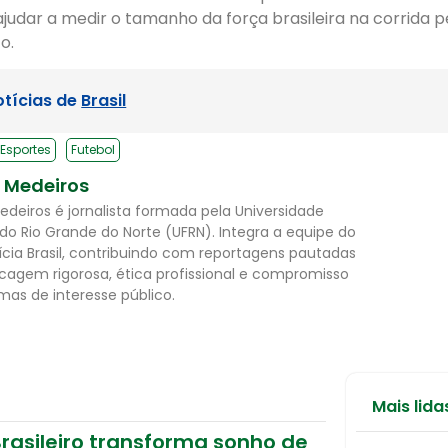
udar a medir o tamanho da força brasileira na corrida p
o.
otícias de
Brasil
Esportes
Futebol
l Medeiros
Medeiros é jornalista formada pela Universidade
 do Rio Grande do Norte (UFRN). Integra a equipe do
ícia Brasil, contribuindo com reportagens pautadas
cagem rigorosa, ética profissional e compromisso
as de interesse público.
Mais lida
rasileiro transforma sonho de