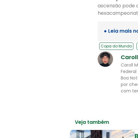
ascensão pode aj
hexacampeonat
● Leia mais n
Copa do Mundo
Carol
Caroll 
Federal
Boa Not
por che
com tem
Veja também
B