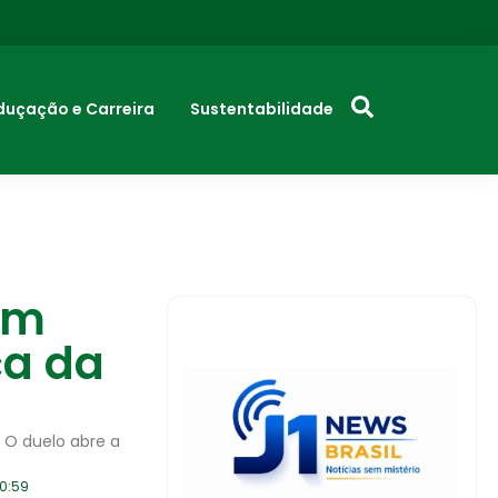
duçação e Carreira
Sustentabilidade
em
ça da
. O duelo abre a
10:59