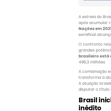
A estreia do Bra
após acumular r
Nações em 202
semifinal alcan
O confronto reún
grandes potênci
brasileiro está
498,3 milhões.
A combinação en
transforma a ab
A atuação brasil
disputar o títul
Brasil in
inédito