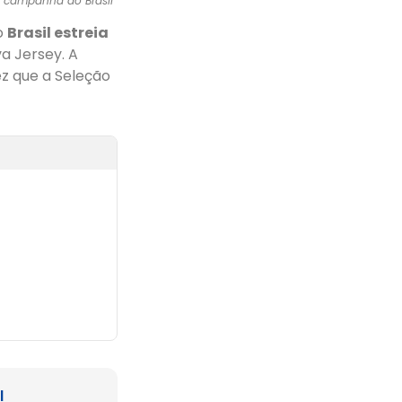
 a campanha do Brasil
o
Brasil estreia
va Jersey. A
z que a Seleção
l