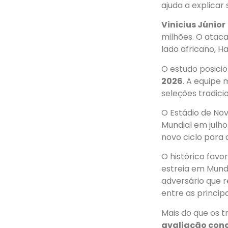
ajuda a explicar
Vinicius Júnior
milhões. O ataca
lado africano, H
O estudo posici
2026
. A equipe
seleções tradici
O Estádio de Nov
Mundial em julho
novo ciclo para a
O histórico favo
estreia em Mund
adversário que 
entre as principa
Mais do que os 
avaliação conc