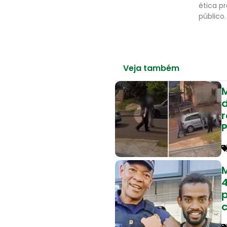
ética p
público.
Veja também
r
p