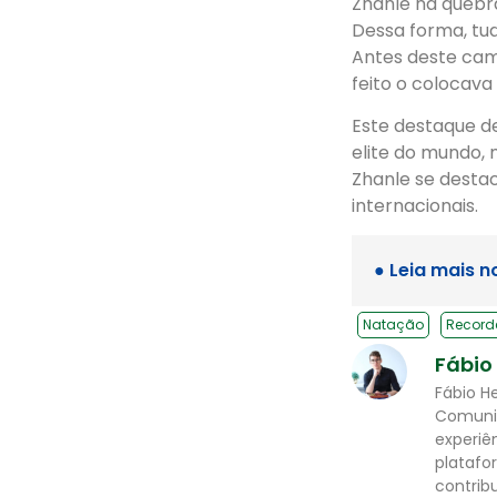
Zhanle na quebr
Dessa forma, tud
Antes deste cam
feito o colocav
Este destaque d
elite do mundo,
Zhanle se desta
internacionais.
● Leia mais n
Natação
Record
Fábio
Fábio H
Comunic
experiê
platafor
contrib