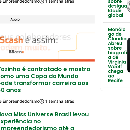
sobre
Empreendedorismo
1 semana atrás
desigua
ldade
global
Apoio
Monólo
go de
Claudia
Abreu
sobre
biografi
a de
Virginia
Woolf
Vozinha é contratado e mostra
chega
como uma Copa do Mundo
ao
Recife
pode transformar carreira aos
40 anos
Empreendedorismo
1 semana atrás
ova Miss Universe Brasil levou
experiência no
empreendedorismo até a