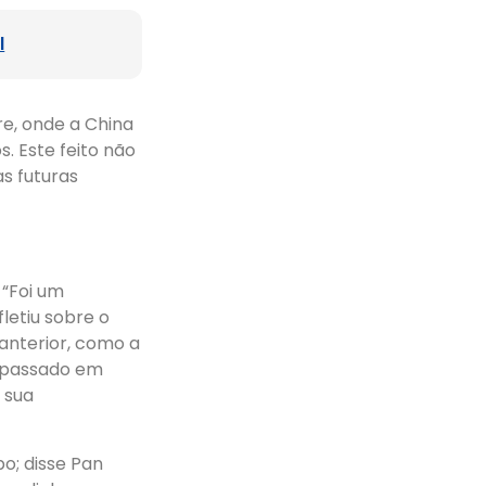
l
e, onde a China
. Este feito não
s futuras
 “Foi um
letiu sobre o
anterior, como a
o passado em
 sua
o; disse Pan