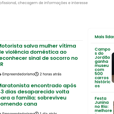
rofissional, checagem de informações e interesse
Mais lida
Motorista salva mulher vítima
Campo
de violência doméstica ao
s do
econhecer sinal de socorro no
Jordão
ganha
PR
museu
com
500
Empreendedorismo
2 horas atrás
carros
históric
Maratonista encontrado após
os
43 dias desaparecido volta
ara a família; sobreviveu
Festa
Junina
comendo cana
no Rio:
melhore
Empreendedorismo
1 dia atrás