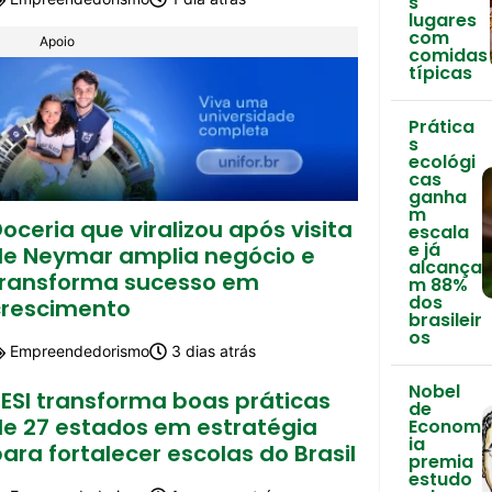
s
lugares
com
Apoio
comidas
típicas
Prática
s
ecológi
cas
ganha
m
oceria que viralizou após visita
escala
e já
de Neymar amplia negócio e
alcança
transforma sucesso em
m 88%
dos
crescimento
brasileir
os
Empreendedorismo
3 dias atrás
Nobel
SESI transforma boas práticas
de
de 27 estados em estratégia
Econom
ia
ara fortalecer escolas do Brasil
premia
estudo