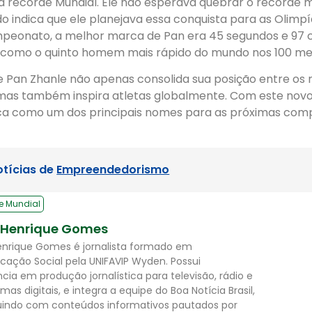
a recorde Mundial. Ele não esperava quebrar o recorde m
o indica que ele planejava essa conquista para as Olimpí
peonato, a melhor marca de Pan era 45 segundos e 97 c
a como o quinto homem mais rápido do mundo nos 100 metr
e Pan Zhanle não apenas consolida sua posição entre os
 mas também inspira atletas globalmente. Com este novo
ca como um dos principais nomes para as próximas com
otícias de
Empreendedorismo
e Mundial
 Henrique Gomes
enrique Gomes é jornalista formado em
ação Social pela UNIFAVIP Wyden. Possui
ncia em produção jornalística para televisão, rádio e
mas digitais, e integra a equipe do Boa Notícia Brasil,
uindo com conteúdos informativos pautados por