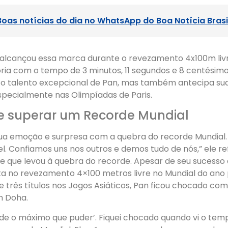
Boas notícias do dia no WhatsApp do Boa Notícia Brasi
n alcançou essa marca durante o revezamento 4x100m livr
ória com o tempo de 3 minutos, 11 segundos e 8 centésimos
 o talento excepcional de Pan, mas também antecipa sua
specialmente nas Olimpíadas de Paris.
 superar um Recorde Mundial
ua emoção e surpresa com a quebra do recorde Mundial.
. Confiamos uns nos outros e demos tudo de nós,” ele ref
e que levou à quebra do recorde. Apesar de seu sucesso 
a no revezamento 4×100 metros livre no Mundial do an
e três títulos nos Jogos Asiáticos, Pan ficou chocado com
 Doha.
ade o máximo que puder’. Fiquei chocado quando vi o temp