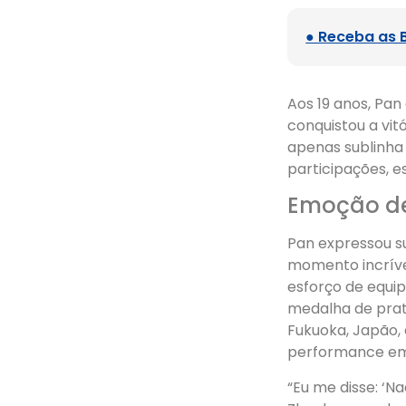
● Receba as 
Aos 19 anos, Pa
conquistou a vit
apenas sublinha
participações, e
Emoção de
Pan expressou s
momento incrível
esforço de equip
medalha de prat
Fukuoka, Japão, 
performance em
“Eu me disse: ‘N