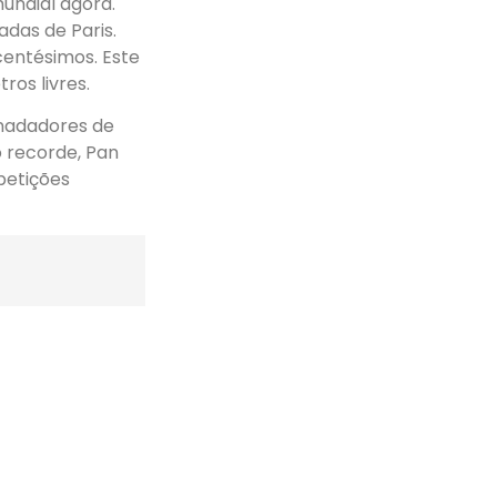
undial agora.
adas de Paris.
entésimos. Este
os livres.
 nadadores de
 recorde, Pan
petições