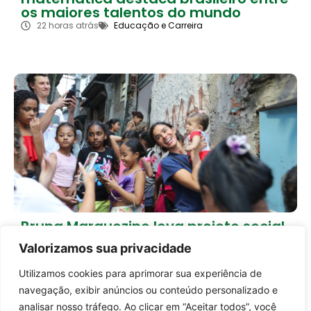
os maiores talentos do mundo
22 horas atrás
Educação e Carreira
Bruna Marquezine leva projeto social
da Providência ao mundo durante
Valorizamos sua privacidade
aniversário
24 horas atrás
Brasil
Utilizamos cookies para aprimorar sua experiência de
Entrar no canal
navegação, exibir anúncios ou conteúdo personalizado e
Carregar mais notícias
analisar nosso tráfego. Ao clicar em “Aceitar todos”, você