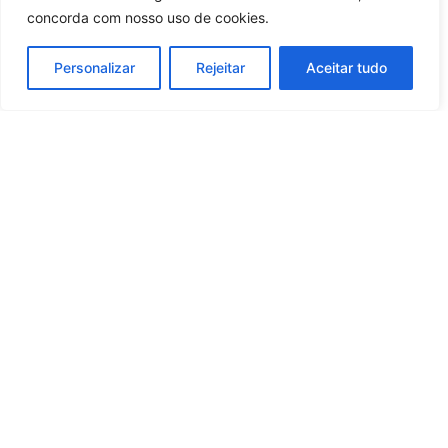
concorda com nosso uso de cookies.
Personalizar
Rejeitar
Aceitar tudo
Whatsapp
Categorias
Institucional
O
Boa
Linkedin
Notícia
Brasil
Ultimas
Instagram
Brasil
é um
Cultura
notícias
portal de
Facebook
Direito e Deveres
Nossa Equipe
notícias de