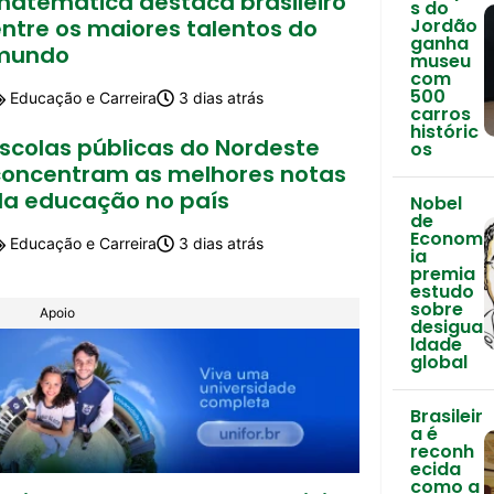
matemática destaca brasileiro
s do
ntre os maiores talentos do
Jordão
ganha
mundo
museu
com
500
Educação e Carreira
3 dias atrás
carros
históric
Escolas públicas do Nordeste
os
concentram as melhores notas
da educação no país
Nobel
de
Econom
Educação e Carreira
3 dias atrás
ia
premia
estudo
sobre
Apoio
desigua
ldade
global
Brasileir
a é
reconh
ecida
como a