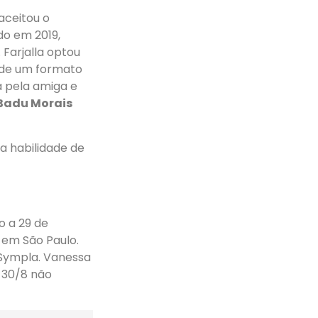
 aceitou o
do em 2019,
Farjalla optou
 de um formato
a pela amiga e
Badu Morais
 a habilidade de
o a 29 de
 em São Paulo.
a Sympla. Vanessa
a 30/8 não