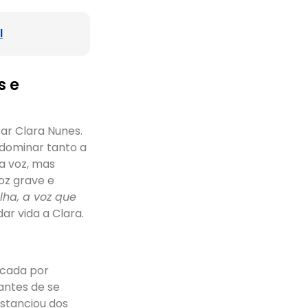
l
s e
tar Clara Nunes.
 dominar tanto a
a voz, mas
oz grave e
elha, a voz que
r vida a Clara.
rcada por
 antes de se
istanciou dos