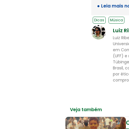
● Leia mais n
Dicas
Música
Luiz R
Luiz Ri
Univers
em Comu
(UFF) e
Tübinge
Brasil,
por éti
comprom
Veja também