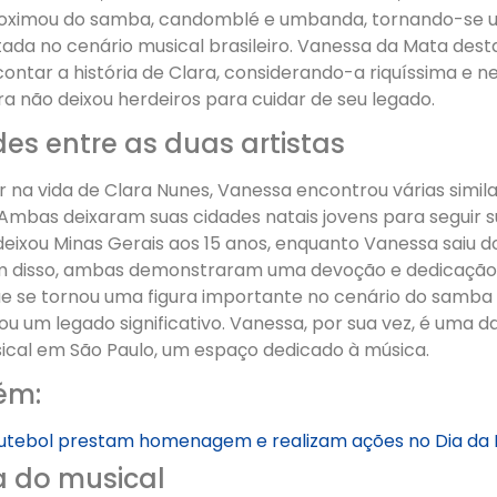
roximou do samba, candomblé e umbanda, tornando-se u
tada no cenário musical brasileiro. Vanessa da Mata dest
ontar a história de Clara, considerando-a riquíssima e ne
a não deixou herdeiros para cuidar de seu legado.
des entre as duas artistas
 na vida de Clara Nunes, Vanessa encontrou várias simil
. Ambas deixaram suas cidades natais jovens para seguir s
deixou Minas Gerais aos 15 anos, enquanto Vanessa saiu 
ém disso, ambas demonstraram uma devoção e dedicação i
que se tornou uma figura importante no cenário do samba
u um legado significativo. Vanessa, por sua vez, é uma d
ical em São Paulo, um espaço dedicado à música.
ém:
futebol prestam homenagem e realizam ações no Dia da M
a do musical