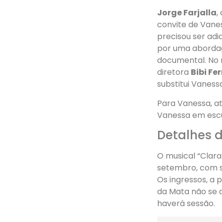
Jorge Farjalla
,
convite de Vanes
precisou ser ad
por uma abordag
documental. No m
diretora
Bibi Fe
substitui Vaness
Para Vanessa, at
Vanessa em escut
Detalhes 
O musical “Clara
setembro, com s
Os ingressos, a 
da Mata não se a
haverá sessão.