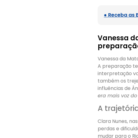
● Receba as 
Vanessa da
preparaçã
Vanessa da Mat
A preparação tem
interpretação v
também os trejei
influências de Â
era mais voz do 
A trajetór
Clara Nunes, na
perdas e dificul
mudar para o Rio