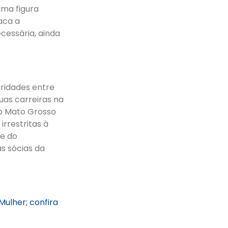
ma figura
aca a
cessária, ainda
aridades entre
uas carreiras na
do Mato Grosso
rrestritas à
 e do
as sócias da
ulher; confira