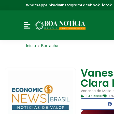
WhatsApp
LinkedIn
Instagram
Facebook
Tictok
Início
»
Borracha
Vanes
Clara
Vanessa da Mata es
Luiz Ribeiro
Ed