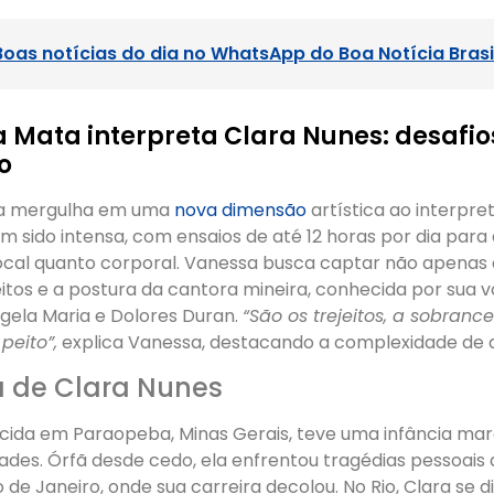
Boas notícias do dia no WhatsApp do Boa Notícia Brasi
 Mata interpreta Clara Nunes: desafio
o
a mergulha em uma
nova dimensão
artística ao interpre
 sido intensa, com ensaios de até 12 horas por dia para
ocal quanto corporal. Vanessa busca captar não apenas 
tos e a postura da cantora mineira, conhecida por sua v
ngela Maria e Dolores Duran.
“São os trejeitos, a sobranc
peito”,
explica Vanessa, destacando a complexidade de da
ia de Clara Nunes
scida em Paraopeba, Minas Gerais, teve uma infância ma
dades. Órfã desde cedo, ela enfrentou tragédias pessoais
 de Janeiro, onde sua carreira decolou. No Rio, Clara se d