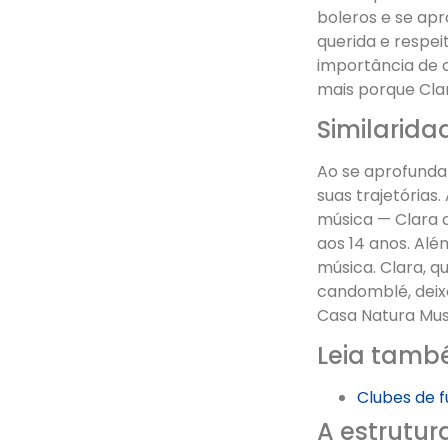
boleros e se ap
querida e respei
importância de c
mais porque Clar
Similarida
Ao se aprofundar
suas trajetórias
música — Clara 
aos 14 anos. Al
música. Clara, 
candomblé, deixo
Casa Natura Mus
Leia tamb
Clubes de 
A estrutur