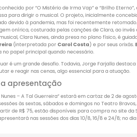
 conhecido por “O Mistério de Irma Vap” e “Brilho Eterno”,
sa para dirigir o musical. O projeto, inicialmente concebi
iado devido à pandemia, mas foi recentemente retomado. 
em onírica, costurada pelas canções de Clara, ao invés
usical, Clara Nunes, ainda presa no plano físico, é guiad
rreira
(interpretada por
Carol Costa
) e por seus orixás.
a no papel principal quando necessário.
uar é um grande desafio. Todavia, Jorge Farjalla destaca
ar e reagir nas cenas, algo essencial para a atuação.
da apresentação
 Nunes – A Tal Guerreira” estará em cartaz de 2 de agost
essões às sextas, sábados e domingos no Teatro Bravos,
partir de R$ 75, estão disponíveis para compra no site d
presentará nas sessões dos dias 10/8, 16/8 e 24/8; no di