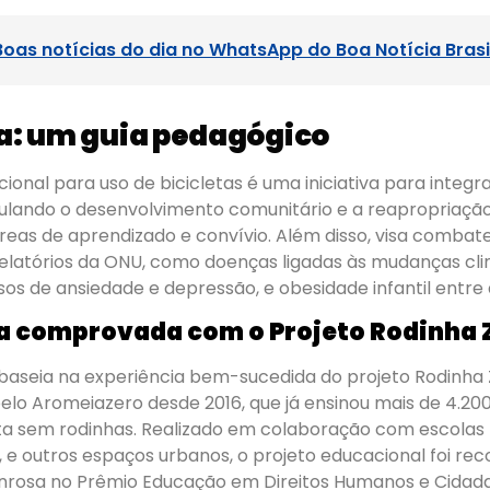
Boas notícias do dia no WhatsApp do Boa Notícia Brasi
ta: um guia pedagógico
onal para uso de bicicletas é uma iniciativa para integra
ulando o desenvolvimento comunitário e a reapropriaçã
reas de aprendizado e convívio. Além disso, visa comba
elatórios da ONU, como doenças ligadas às mudanças cli
s de ansiedade e depressão, e obesidade infantil entre 
a comprovada com o Projeto Rodinha 
 baseia na experiência bem-sucedida do projeto Rodinha 
lo Aromeiazero desde 2016, que já ensinou mais de 4.200
eta sem rodinhas. Realizado em colaboração com escolas 
, e outros espaços urbanos, o projeto educacional foi r
osa no Prêmio Educação em Direitos Humanos e Cidada