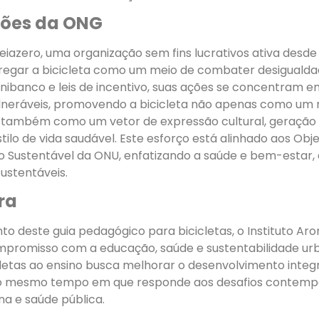
ções da ONG
eiazero, uma organização sem fins lucrativos ativa desde 
egar a bicicleta como um meio de combater desigualdad
Unibanco e leis de incentivo, suas ações se concentram em
neráveis, promovendo a bicicleta não apenas como um 
 também como um vetor de expressão cultural, geração
ilo de vida saudável. Este esforço está alinhado aos Obje
 Sustentável da ONU, enfatizando a saúde e bem-estar,
ustentáveis.
ra
o deste guia pedagógico para bicicletas, o Instituto Ar
promisso com a educação, saúde e sustentabilidade urba
cletas ao ensino busca melhorar o desenvolvimento integr
ao mesmo tempo em que responde aos desafios contemp
na e saúde pública.