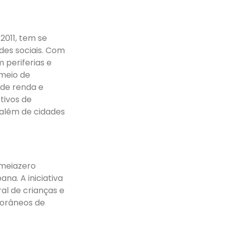
2011, tem se
es sociais. Com
 periferias e
meio de
 de renda e
tivos de
 além de cidades
omeiazero
na. A iniciativa
al de crianças e
orâneos de