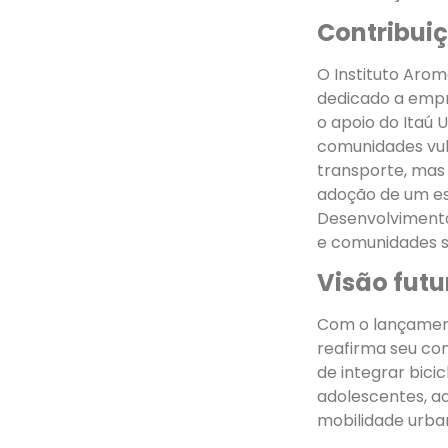
Contribui
O Instituto Arom
dedicado a empr
o apoio do Itaú 
comunidades vul
transporte, mas
adoção de um est
Desenvolvimento
e comunidades s
Visão futu
Com o lançament
reafirma seu com
de integrar bici
adolescentes, 
mobilidade urba