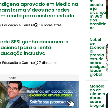
m
Indigena aprovado em Medicina
escala
e já
transforma vídeos nas redes
alcança
em renda para custear estudo
m 88%
dos
brasileir
Educação e Carreira
14 horas atrás
os
Nobel
Rede SESI ganha documento
de
acional para orientar
Econom
ia
educação inclusiva
premia
estudo
sobre
Educação e Carreira
7 dias atrás
desigua
ldade
global
Apoio
Monólo
go de
Claudia
Abreu
sobre
biografi