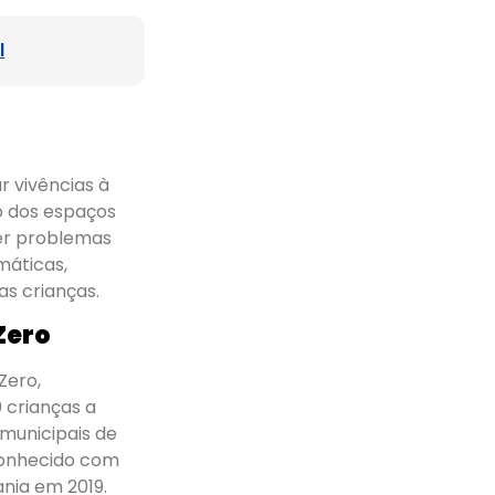
l
r vivências à
o dos espaços
ter problemas
máticas,
as crianças.
Zero
Zero,
 crianças a
municipais de
econhecido com
nia em 2019.