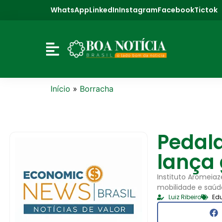
WhatsApp
LinkedIn
Instagram
Facebook
Tictok
Início
»
Borracha
Pedal
lança
Instituto Aromeiaz
mobilidade e saúd
Luiz Ribeiro
Ed