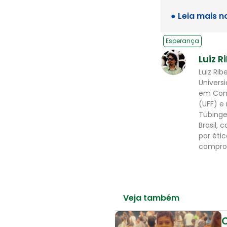
● Leia mais n
Esperança
Luiz R
Luiz Ri
Univers
em Comu
(UFF) e
Tübinge
Brasil,
por éti
comprom
Veja também