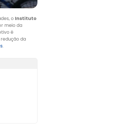
ades, o
Instituto
or meio da
tivo é
e redução da
es
.