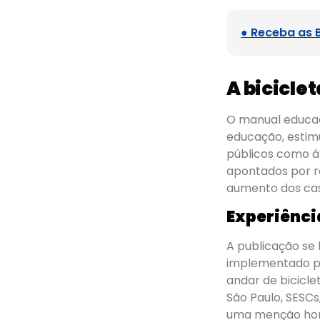
● Receba as 
A bicicle
O manual educaci
educação, estim
públicos como á
apontados por r
aumento dos caso
Experiênci
A publicação se
implementado pe
andar de bicicl
São Paulo, SESCs
uma menção honr