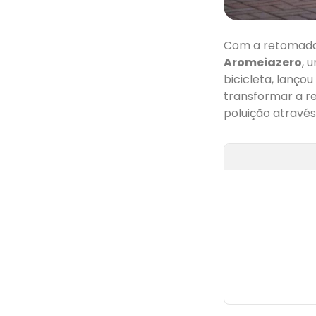
Com a retomada 
Aromeiazero
, 
bicicleta, lanço
transformar a r
poluição através