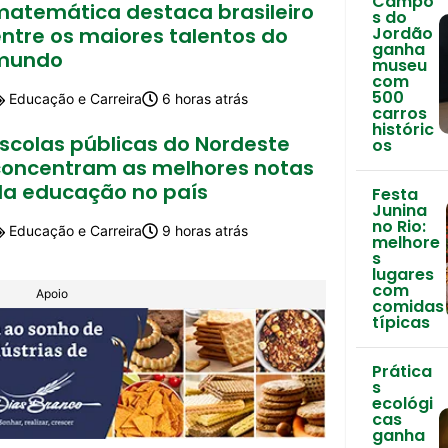
Campo
matemática destaca brasileiro
s do
ntre os maiores talentos do
Jordão
ganha
mundo
museu
com
500
Educação e Carreira
6 horas atrás
carros
históric
Escolas públicas do Nordeste
os
concentram as melhores notas
da educação no país
Festa
Junina
no Rio:
Educação e Carreira
9 horas atrás
melhore
s
lugares
com
Apoio
comidas
típicas
Prática
s
ecológi
cas
ganha