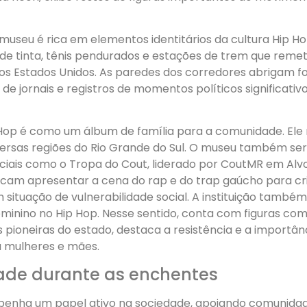
museu é rica em elementos identitários da cultura Hip Ho
 de tinta, tênis pendurados e estações de trem que reme
s Estados Unidos. As paredes dos corredores abrigam fo
 de jornais e registros de momentos políticos significativ
Hop é como um álbum de família para a comunidade. El
iversas regiões do Rio Grande do Sul. O museu também ser
ciais como o Tropa do Cout, liderado por CoutMR em Alv
am apresentar a cena do rap e do trap gaúcho para cr
situação de vulnerabilidade social. A instituição tamb
minino no Hip Hop. Nesse sentido, conta com figuras co
s pioneiras do estado, destaca a resistência e a importân
 mulheres e mães.
dade durante as enchentes
enha um papel ativo na sociedade, apoiando comunida