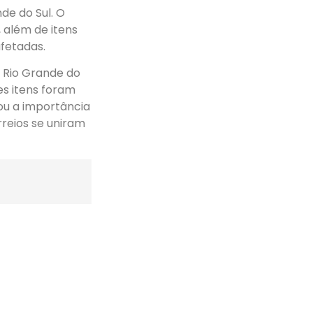
de do Sul. O
 além de itens
afetadas.
o Rio Grande do
es itens foram
ou a importância
reios se uniram