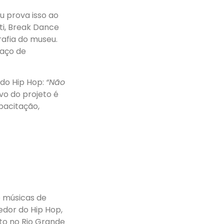
u prova isso ao
ti, Break Dance
afia do museu.
aço de
 do Hip Hop:
“Não
ivo do projeto é
pacitação,
 músicas de
edor do Hip Hop,
to no Rio Grande