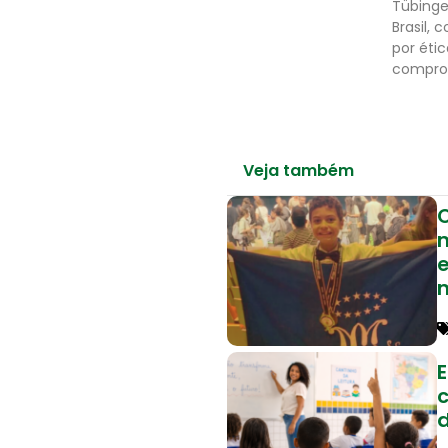
Tübinge
Brasil,
por éti
comprom
Veja também
e