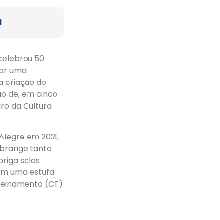
l
celebrou 50
por uma
a criação de
ão de, em cinco
iro da Cultura
Alegre em 2021,
abrange tanto
briga salas
 com uma estufa
treinamento (CT)