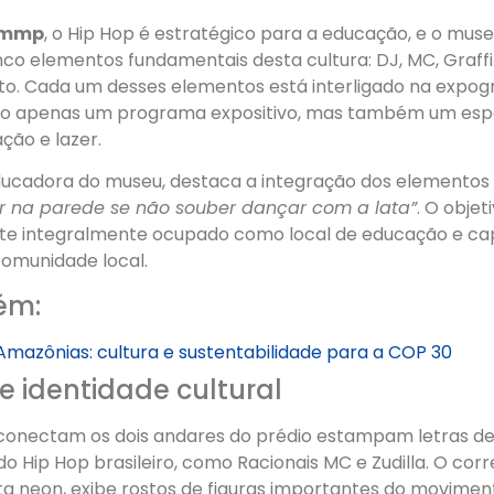
ammp
, o Hip Hop é estratégico para a educação, e o muse
nco elementos fundamentais desta cultura: DJ, MC, Graffi
o. Cada um desses elementos está interligado na expogr
ão apenas um programa expositivo, mas também um esp
ção e lazer.
ducadora do museu, destaca a integração dos elementos
r na parede se não souber dançar com a lata”
. O objet
te integralmente ocupado como local de educação e ca
comunidade local.
ém:
mazônias: cultura e sustentabilidade para a COP 30
e identidade cultural
conectam os dois andares do prédio estampam letras de
 Hip Hop brasileiro, como Racionais MC e Zudilla. O corr
ta neon, exibe rostos de figuras importantes do movimen