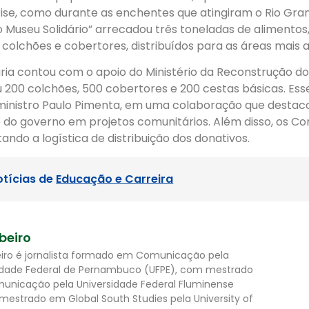
se, como durante as enchentes que atingiram o Rio Gran
Museu Solidário” arrecadou três toneladas de alimentos,
colchões e cobertores, distribuídos para as áreas mais 
idária contou com o apoio do Ministério da Reconstrução d
u 200 colchões, 500 cobertores e 200 cestas básicas. Ess
ministro Paulo Pimenta, em uma colaboração que destac
do governo em projetos comunitários. Além disso, os Cor
itando a logística de distribuição dos donativos.
otícias de
Educação e Carreira
ibeiro
beiro é jornalista formado em Comunicação pela
idade Federal de Pernambuco (UFPE), com mestrado
nicação pela Universidade Federal Fluminense
 mestrado em Global South Studies pela University of