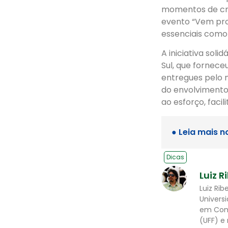
momentos de cri
evento “Vem pro 
essenciais como 
A iniciativa sol
Sul, que fornece
entregues pelo 
do envolvimento 
ao esforço, facil
● Leia mais n
Dicas
Luiz R
Luiz Ri
Univers
em Comu
(UFF) e