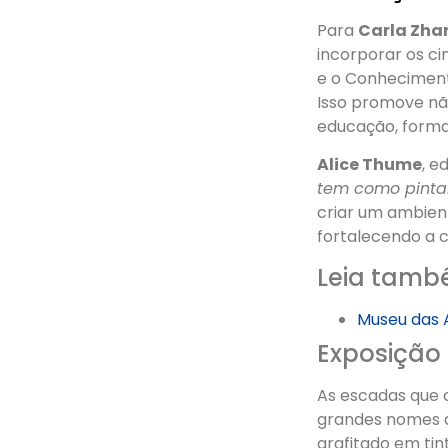
Para
Carla Zh
incorporar os ci
e o Conheciment
Isso promove n
educação, forma
Alice Thume
, e
tem como pinta
criar um ambien
fortalecendo a 
Leia tamb
Museu das A
Exposição 
As escadas que 
grandes nomes do
grafitado em tin