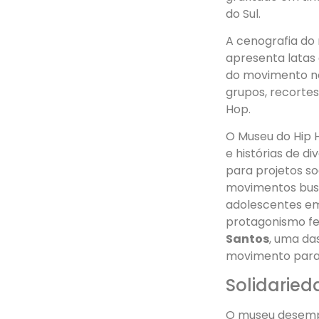
do Sul.
A cenografia do 
apresenta latas
do movimento no
grupos, recortes
Hop.
O Museu do Hip 
e histórias de d
para projetos so
movimentos busc
adolescentes em 
protagonismo fe
Santos
, uma da
movimento para
Solidarie
O museu desemp