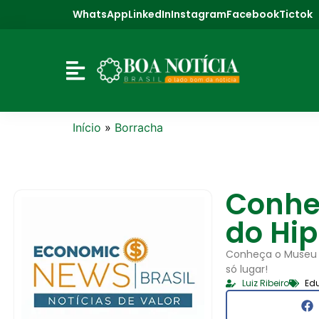
WhatsApp
LinkedIn
Instagram
Facebook
Tictok
Início
»
Borracha
Conheç
do Hip
Conheça o Museu d
só lugar!
Luiz Ribeiro
Ed