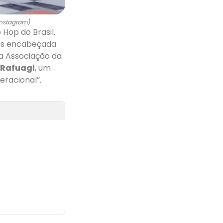
Instagram)
Hop do Brasil.
anos encabeçada
a Associação da
 Rafuagi
, um
racional”.