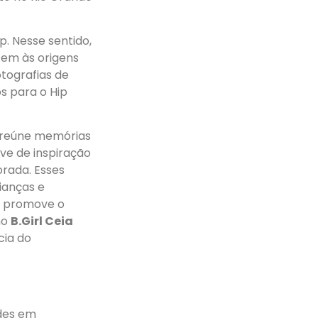
p. Nesse sentido,
tem às origens
tografias de
os para o Hip
e reúne memórias
ve de inspiração
orada. Esses
ianças e
ém promove o
mo
B.Girl Ceia
cia do
des em