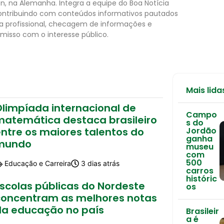
n, na Alemanha. Integra a equipe do Boa Notícia
 contribuindo com conteúdos informativos pautados
ca profissional, checagem de informações e
isso com o interesse público.
Mais lida
Olimpíada internacional de
Campo
matemática destaca brasileiro
s do
ntre os maiores talentos do
Jordão
ganha
mundo
museu
com
500
Educação e Carreira
3 dias atrás
carros
históric
Escolas públicas do Nordeste
os
concentram as melhores notas
da educação no país
Brasileir
a é