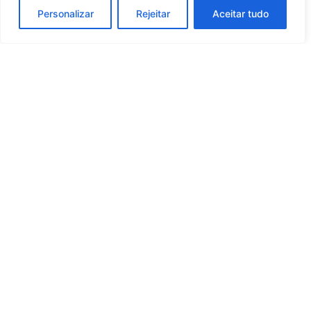
Personalizar
Rejeitar
Aceitar tudo
Whatsapp
Categorias
Institucional
O
Boa
Linkedin
Notícia
Brasil
Ultimas
Instagram
Brasil
é um
Cultura
notícias
portal de
Facebook
Direito e Deveres
Nossa Equipe
notícias de
Educação e
Quem Somos
Youtube
educação,
Carreira
Contato
cultura,