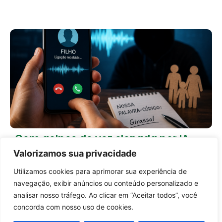
Com golpes de voz clonada por IA,
especialistas indicam palavra-
Valorizamos sua privacidade
código entre familiares
20 horas atrás
Tecnologia
Utilizamos cookies para aprimorar sua experiência de
Entrar no canal
navegação, exibir anúncios ou conteúdo personalizado e
Carregar mais notícias
analisar nosso tráfego. Ao clicar em “Aceitar todos”, você
concorda com nosso uso de cookies.