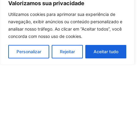
Valorizamos sua privacidade
atletismo mundial
23 horas atrás
Brasil
Utilizamos cookies para aprimorar sua experiência de
Entrar no canal
navegação, exibir anúncios ou conteúdo personalizado e
Carregar mais notícias
analisar nosso tráfego. Ao clicar em “Aceitar todos”, você
concorda com nosso uso de cookies.
Personalizar
Rejeitar
Aceitar tudo
Whatsapp
Categorias
Institucional