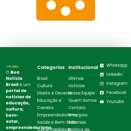
Whatsapp
Categorias
Institucional
O
Boa
Linkedin
Notícia
Brasil
Ultimas
Instagram
Brasil
é um
Cultura
notícias
portal de
Facebook
Direito e Deveres
Nossa Equipe
notícias de
Educação e
Quem Somos
Youtube
educação,
Carreira
Contato
cultura,
Empreendedorismo
Princípios
bem-
estar,
Saúde e Bem-Estar
Editoriais
empreendedorismo,
Sustentabilidade
Política de