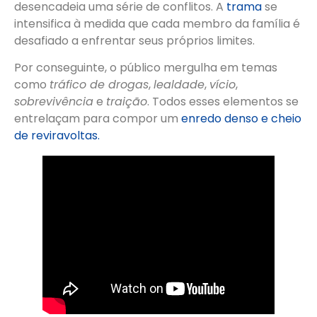
desencadeia uma série de conflitos. A
trama
se
intensifica à medida que cada membro da família é
desafiado a enfrentar seus próprios limites.
Por conseguinte, o público mergulha em temas
como
tráfico de drogas
,
lealdade
,
vício
,
sobrevivência
e
traição
. Todos esses elementos se
entrelaçam para compor um
enredo denso e cheio
de reviravoltas.