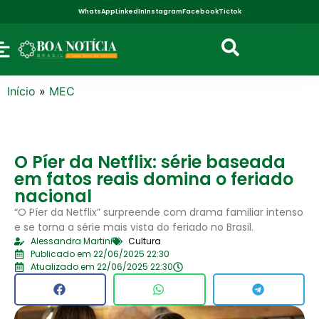
WhatsApp
LinkedIn
Instagram
Facebook
Tictok
Início
»
MEC
O Píer da Netflix: série baseada
em fatos reais domina o feriado
nacional
“O Píer da Netflix” surpreende com drama familiar intenso
e se torna a série mais vista do feriado no Brasil.
Alessandra Martini
Cultura
Publicado em 22/06/2025 22:30
Atualizado em 22/06/2025 22:30