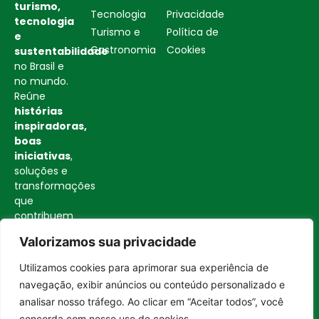
turismo,
Tecnologia
Privacidade
tecnologia
Turismo e
Política de
e
Gastronomia
Cookies
sustentabilidade
no Brasil e
no mundo.
Reúne
histórias
inspiradoras,
boas
iniciativas
,
soluções e
transformações
que
contribuem
para uma
Valorizamos sua privacidade
sociedade
mais
Utilizamos cookies para aprimorar sua experiência de
consciente
Entrar no canal
navegação, exibir anúncios ou conteúdo personalizado e
e
analisar nosso tráfego. Ao clicar em “Aceitar todos”, você
construtiva.
concorda com nosso uso de cookies.