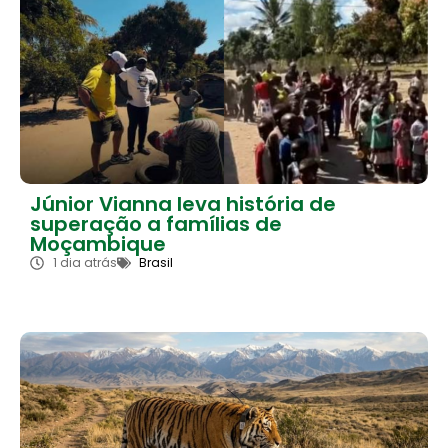
Júnior Vianna leva história de
superação a famílias de
Moçambique
1 dia atrás
Brasil