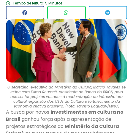
Tempo de leitura: 5 Minutos
O secretário-executivo do Ministério da Cultura, Márcio Tavares, se
reúne com Dilma Rousseff, presidenta do Banco do BRICS, para
apresentar projetos voltados à modernização da infraestrutura
cultural, expansão dos CEUs da Cultura e fortalecimento da
economia criativa brasileira. (Foto: Tarcisio Boquady/MinC)
A busca por novos
investimentos em cultura no
Brasil
ganhou força após a apresentação de
projetos estratégicos do
Ministério da Cultura