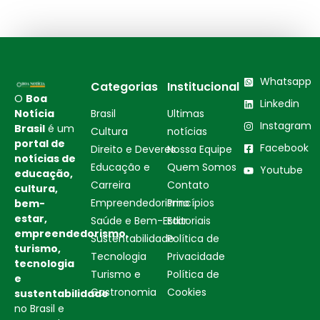
Whatsapp
Categorias
Institucional
O
Boa
Linkedin
Notícia
Brasil
Ultimas
Instagram
Brasil
é um
Cultura
notícias
portal de
Facebook
Direito e Deveres
Nossa Equipe
notícias de
Educação e
Quem Somos
Youtube
educação,
Carreira
Contato
cultura,
Empreendedorismo
Princípios
bem-
estar,
Saúde e Bem-Estar
Editoriais
empreendedorismo,
Sustentabilidade
Política de
turismo,
Tecnologia
Privacidade
tecnologia
Turismo e
Política de
e
Gastronomia
Cookies
sustentabilidade
no Brasil e