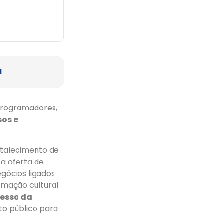
l
 programadores,
sos e
rtalecimento de
 a oferta de
egócios ligados
amação cultural
esso da
o público para