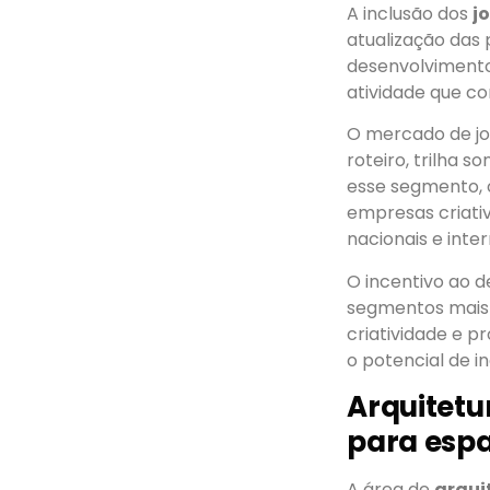
A inclusão dos
j
atualização das p
desenvolvimento
atividade que co
O mercado de jo
roteiro, trilha 
esse segmento, 
empresas criati
nacionais e inter
O incentivo ao 
segmentos mais
criatividade e p
o potencial de i
Arquitetu
para espa
A área de
arqui