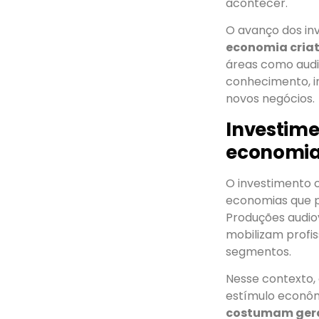
acontecer.
O avanço dos in
economia cria
áreas como audio
conhecimento, i
novos negócios.
Investime
economia 
O investimento
economias que p
Produções audiov
mobilizam profis
segmentos.
Nesse contexto,
estímulo econôm
costumam gera