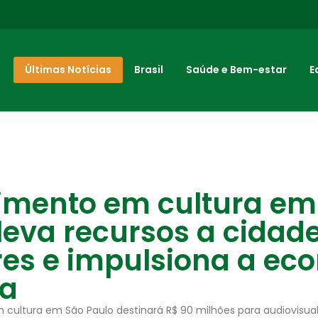
Últimas Notícias
Brasil
Saúde e Bem-estar
E
timento em cultura em
leva recursos a cidad
es e impulsiona a ec
va
 cultura em São Paulo destinará R$ 90 milhões para audiovisua