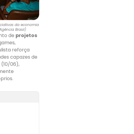
iciativas da economia
Agência Brasil)
ento de
projetos
 games,
ulista reforça
dades capazes de
 (10/06),
emente
prios.