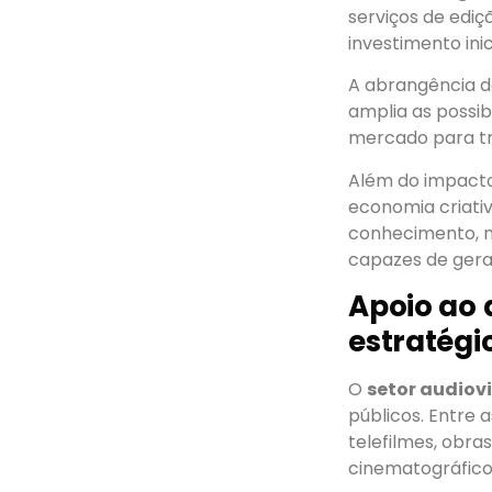
serviços de edi
investimento inic
A abrangência dos
amplia as possi
mercado para t
Além do impacto
economia criati
conhecimento, na
capazes de gerar
Apoio ao 
estratégi
O
setor audiov
públicos. Entre 
telefilmes, obra
cinematográficos