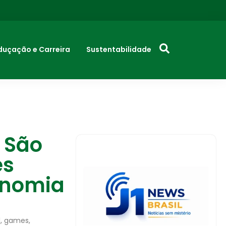
duçação e Carreira
Sustentabilidade
 São
es
onomia
l, games,