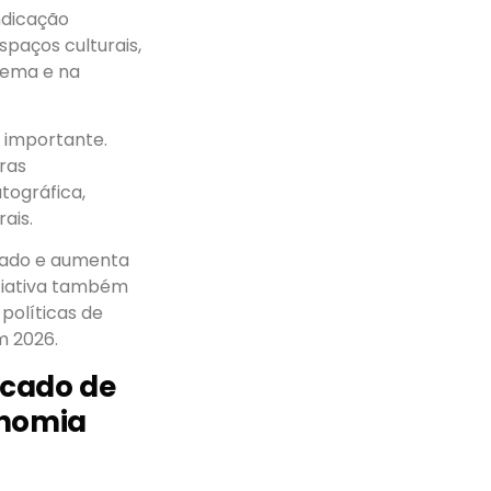
indicação
spaços culturais,
nema e na
 importante.
ras
tográfica,
ais.
stado e aumenta
niciativa também
 políticas de
m 2026.
rcado de
onomia