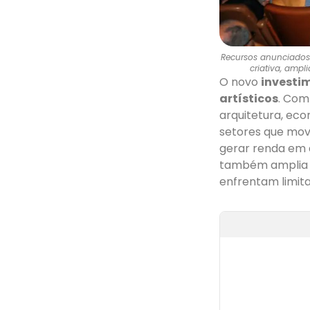
Recursos anunciados 
criativa, ampl
O novo
investi
artísticos
. Co
arquitetura, econ
setores que mov
gerar renda em d
também amplia 
enfrentam limita