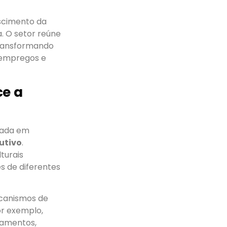
scimento da
. O setor reúne
 transformando
 empregos e
ce a
vada em
utivo
.
turais
es de diferentes
anismos de
or exemplo,
pamentos,