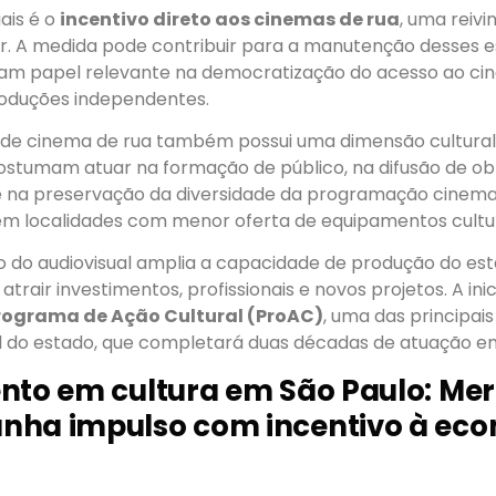
ais é o
incentivo direto aos cinemas de rua
, uma reiv
or. A medida pode contribuir para a manutenção desses e
m papel relevante na democratização do acesso ao ci
roduções independentes.
s de cinema de rua também possui uma dimensão cultural
ostumam atuar na formação de público, na difusão de ob
 na preservação da diversidade da programação cinema
m localidades com menor oferta de equipamentos cultur
o do audiovisual amplia a capacidade de produção do e
 atrair investimentos, profissionais e novos projetos. A i
rograma de Ação Cultural (ProAC)
, uma das principais
l do estado, que completará duas décadas de atuação e
nto em cultura em São Paulo: Me
nha impulso com incentivo à ec