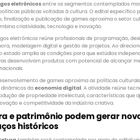
ogos eletrônicos
entre os segmentos contemplados mo
olíticas públicas voltadas à cultura. O edital específico 
, finalização e publicação de games aproxima o setor cu
mbina criatividade, tecnologia e inovação.
gos eletrônicos reúne profissionais de programação, des
sonora, modelagem digital e gestão de projetos. Ao direcio
o estado amplia as condições para que estúdios indepen
vas desenvolvam produtos com potencial de alcançar m
nacionais.
desenvolvimento de games aproxima as políticas culturai
 dinâmicos da
economia digital
. A atividade reúne tecn
rodução de propriedade intelectual, características que 
novação e competitividade da indústria criativa.
ra e patrimônio podem gerar nov
ços históricos
tetura
também será contemplada por meio do edital vo