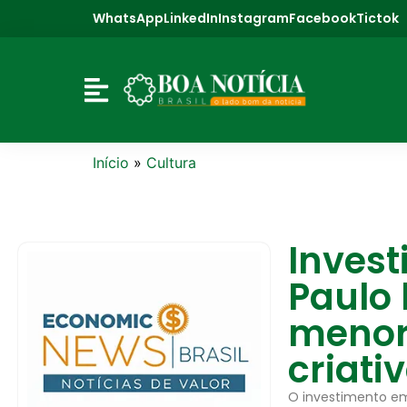
WhatsApp
LinkedIn
Instagram
Facebook
Tictok
Início
»
Cultura
Inves
Paulo 
menor
criati
O investimento em