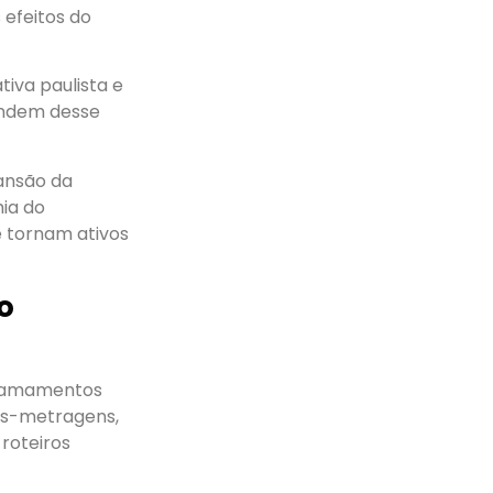
 efeitos do
tiva paulista e
pendem desse
ansão da
ia do
e tornam ativos
o
chamamentos
gas-metragens,
 roteiros