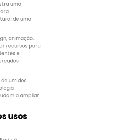
stra uma
para
ltural de uma
ign, animação,
nar recursos para
dentes e
ercados
s de um dos
ologia,
ajudam a ampliar
os usos
ltado à