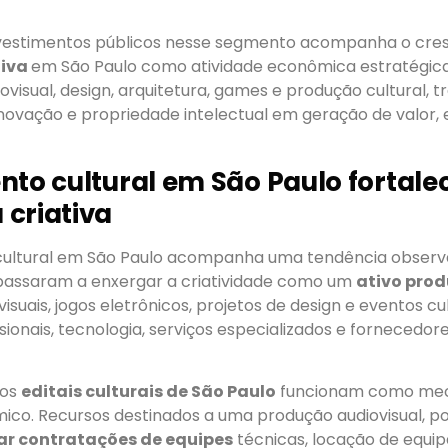
vestimentos públicos nesse segmento acompanha o cre
tiva
em São Paulo como atividade econômica estratégica
visual, design, arquitetura, games e produção cultural,
novação e propriedade intelectual em geração de valor,
nto cultural em São Paulo fortale
criativa
 cultural em São Paulo acompanha uma tendência obser
assaram a enxergar a criatividade como um
ativo prod
isuais, jogos eletrônicos, projetos de design e eventos cul
sionais, tecnologia, serviços especializados e fornecedor
 os
editais culturais de São Paulo
funcionam como mec
ico. Recursos destinados a uma produção audiovisual, p
r contratações de equipes
técnicas, locação de equi