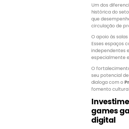
Um dos diferenci
histórica do set
que desempenha
circulação de p
O apoio às sala
Esses espaços c
independentes e
especialmente e
O fortaleciment
seu potencial de
dialoga com o
P
fomento cultura
Investime
games ga
digital