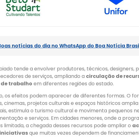
Boas notícias do dia no WhatsApp do Boa Notícia Brasi
oiado tende a envolver produtores, técnicos, designers,
necedores de serviços, ampliando a
circulação de recur
 de trabalho
em diferentes regiões do estado.
o, os efeitos podem aparecer de diferentes formas. O fo
s, cinemas, projetos culturais e espaços históricos amplia
rais, estimula o turismo cultural e movimenta pequenos n
imentação e serviços. Em cidades menores, onde a progr
s limitada, a chegada desses recursos pode ampliar o
ac
niciativas
que muitas vezes dependem de financiament