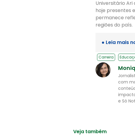
Universitário Ar
hoje presentes e
permanece refle
regiões do país.
● Leia mais n
Carreira
Educaç
Moniq
Jornali
com mai
conteúd
impacto
e Só Not
Veja também