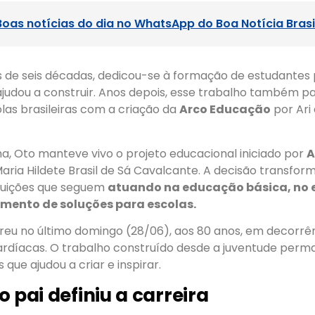
Boas notícias do dia no WhatsApp do Boa Notícia Brasi
s de seis décadas, dedicou-se à formação de estudantes
 ajudou a construir. Anos depois, esse trabalho também p
las brasileiras com a criação da
Arco Educação
por Ari 
a, Oto manteve vivo o projeto educacional iniciado por
A
aria Hildete Brasil de Sá Cavalcante. A decisão transfor
ituições que seguem
atuando na educação básica, no e
imento de soluções para escolas.
eu no último domingo (28/06), aos 80 anos, em decorrê
rdíacas. O trabalho construído desde a juventude per
que ajudou a criar e inspirar.
 pai definiu a carreira