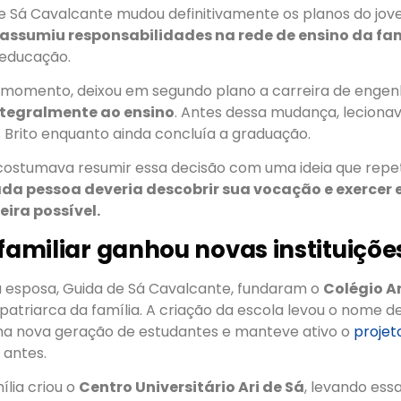
de Sá Cavalcante mudou definitivamente os planos do jov
assumiu responsabilidades na rede de ensino da fa
educação.
e momento, deixou em segundo plano a carreira de engen
ntegralmente ao ensino
. Antes dessa mudança, lecion
s Brito enquanto ainda concluía a graduação.
 costumava resumir essa decisão com uma ideia que repet
da pessoa deveria descobrir sua vocação e exercer 
ira possível.
 familiar ganhou novas instituiçõe
a esposa, Guida de Sá Cavalcante, fundaram o
Colégio Ar
triarca da família. A criação da escola levou o nome de
a nova geração de estudantes e manteve ativo o
projet
 antes.
ília criou o
Centro Universitário Ari de Sá
, levando ess