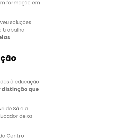
com formação em
veu soluções
o trabalho
elas
ação
adas à educação
 distinção que
ri de Sá e a
ducador deixa
 do Centro