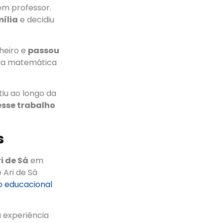
em professor.
mília
e decidiu
heiro e
passou
ava matemática
iu ao longo da
esse trabalho
s
i de Sá
em
 Ari de Sá
o educacional
a experiência