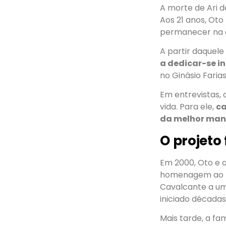
A morte de Ari 
Aos 21 anos, Oto
permanecer na 
A partir daquel
a dedicar-se i
no Ginásio Faria
Em entrevistas,
vida. Para ele,
ca
da melhor mane
O projeto
Em 2000, Oto e 
homenagem ao pa
Cavalcante a um
iniciado décadas
Mais tarde, a fam