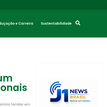
duçação e Carreira
Sustentabilidade
 um
ionais
stória familiar em