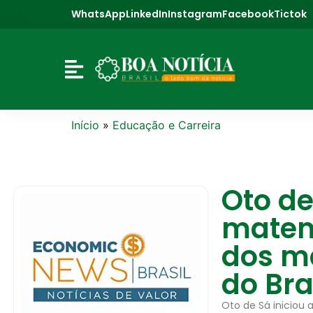
WhatsApp
LinkedIn
Instagram
Facebook
Tictok
Início
»
Educação e Carreira
Oto de
matem
dos m
do Bra
Oto de Sá iniciou