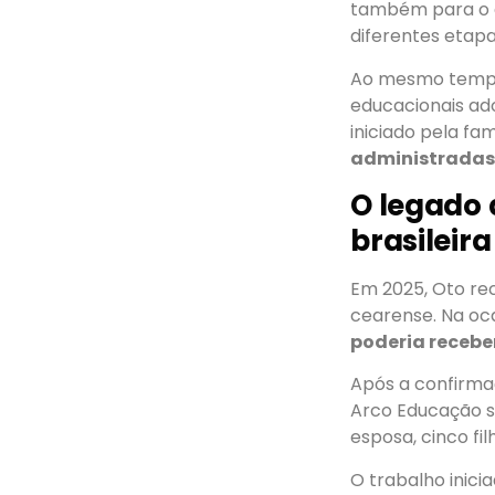
também para o e
diferentes etap
Ao mesmo tempo,
educacionais ado
iniciado pela fam
administradas
O legado
brasileira
Em 2025, Oto r
cearense. Na oc
poderia recebe
Após a confirmaç
Arco Educação s
esposa, cinco fil
O trabalho inici