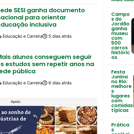
Rede SESI ganha documento
Campo
acional para orientar
s do
educação inclusiva
Jordão
ganha
museu
Educação e Carreira
5 dias atrás
com
500
carros
históric
Mais alunos conseguem seguir
os
os estudos sem repetir anos na
rede pública
Festa
Junina
no Rio:
Educação e Carreira
6 dias atrás
melhore
s
lugares
com
Apoio
comidas
típicas
Prática
s