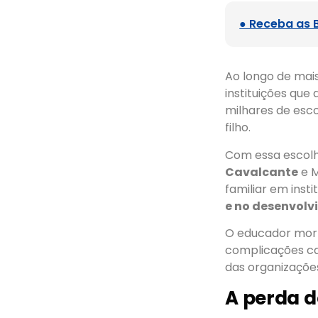
● Receba as 
Ao longo de mai
instituições que
milhares de esco
filho.
Com essa escolh
Cavalcante
e M
familiar em inst
e no desenvolv
O educador morr
complicações ca
das organizações 
A perda do