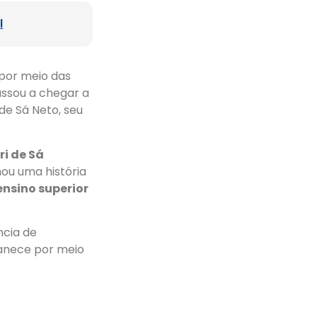
l
 por meio das
assou a chegar a
de Sá Neto, seu
ri de Sá
mou uma história
nsino superior
ncia de
manece por meio