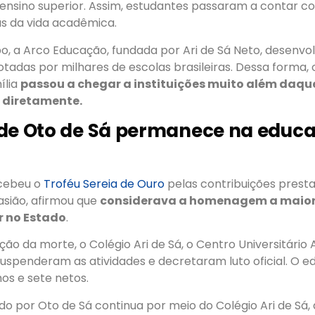
nsino superior. Assim, estudantes passaram a contar 
as da vida acadêmica.
 a Arco Educação, fundada por Ari de Sá Neto, desenvol
tadas por milhares de escolas brasileiras. Dessa forma, 
ília
passou a chegar a instituições muito além daqu
 diretamente.
 de Oto de Sá permanece na educ
ecebeu o
Troféu Sereia de Ouro
pelas contribuições prest
asião, afirmou que
considerava a homenagem a maior
r no Estado
.
ão da morte, o Colégio Ari de Sá, o Centro Universitário A
uspenderam as atividades e decretaram luto oficial. O e
hos e sete netos.
ado por Oto de Sá continua por meio do Colégio Ari de Sá,