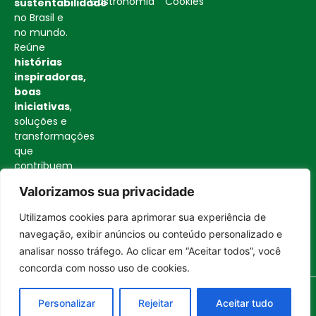
Gastronomia
Cookies
sustentabilidade
no Brasil e
no mundo.
Reúne
histórias
inspiradoras,
boas
iniciativas
,
soluções e
transformações
que
contribuem
para uma
Valorizamos sua privacidade
sociedade
mais
Utilizamos cookies para aprimorar sua experiência de
consciente
Entrar no canal
navegação, exibir anúncios ou conteúdo personalizado e
e
analisar nosso tráfego. Ao clicar em “Aceitar todos”, você
construtiva.
concorda com nosso uso de cookies.
Personalizar
Rejeitar
Aceitar tudo
Todos os direitos reservados a BOA NOTÍCIA BRASIL