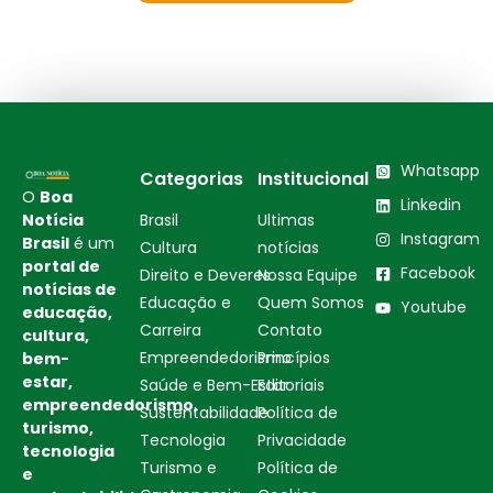
Whatsapp
Categorias
Institucional
O
Boa
Linkedin
Notícia
Brasil
Ultimas
Instagram
Brasil
é um
Cultura
notícias
portal de
Facebook
Direito e Deveres
Nossa Equipe
notícias de
Educação e
Quem Somos
Youtube
educação,
Carreira
Contato
cultura,
Empreendedorismo
Princípios
bem-
estar,
Saúde e Bem-Estar
Editoriais
empreendedorismo,
Sustentabilidade
Política de
turismo,
Tecnologia
Privacidade
tecnologia
Turismo e
Política de
e