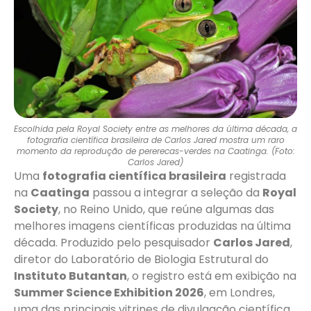
Escolhida pela Royal Society entre as melhores da última década, a
fotografia científica brasileira de Carlos Jared mostra um raro
momento da reprodução de pererecas-verdes na Caatinga. (Foto:
Carlos Jared)
Uma
fotografia científica brasileira
registrada
na
Caatinga
passou a integrar a seleção da
Royal
Society
, no Reino Unido, que reúne algumas das
melhores imagens científicas produzidas na última
década. Produzido pelo pesquisador
Carlos Jared
,
diretor do Laboratório de Biologia Estrutural do
Instituto Butantan
, o registro está em exibição na
Summer Science Exhibition 2026
, em Londres,
uma das principais vitrines de divulgação científica