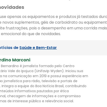
 novidades
 use apenas os equipamentos e produtos já testados dura
 novos suplementos, géis de carboidrato ou equipamento
evite frustrações, pois o desempenho em uma corrida mai
 emocional do que de novidades.
otícias de
Saúde e Bem-Estar
rdino Marconi
 Bernardino é jornalista formado pelo Centro
tário Vale do Ipojuca (Unifavip Wyden). Iniciou sua
ria na comunicação em 2019 e possui experiência em
 jornalística para rádio, televisão e portais de
. Integra a equipe do Boa Notícia Brasil, contribuindo
teúdos informativos pautados por ética
ional, checagem de informações e compromisso
as de interesse público e relevância social.