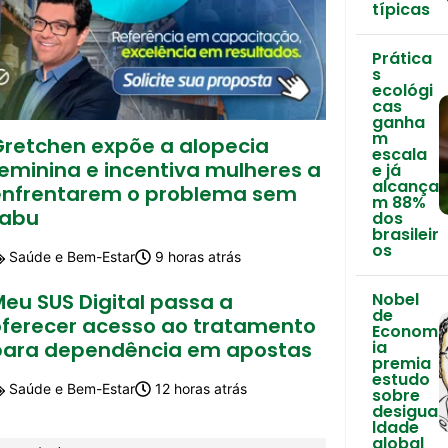
típicas
Prática
s
ecológi
cas
ganha
m
Gretchen expõe a alopecia
escala
feminina e incentiva mulheres a
e já
alcança
enfrentarem o problema sem
m 88%
tabu
dos
brasileir
os
Saúde e Bem-Estar
9 horas atrás
Nobel
eu SUS Digital passa a
de
oferecer acesso ao tratamento
Econom
ia
para dependência em apostas
premia
estudo
Saúde e Bem-Estar
12 horas atrás
sobre
desigua
ldade
global