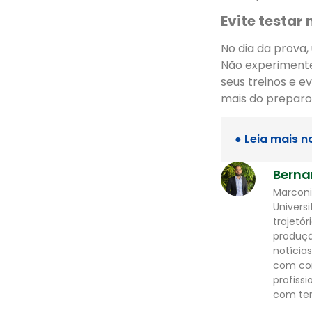
Evite testar
No dia da prova,
Não experimente
seus treinos e 
mais do preparo
● Leia mais n
Berna
Marconi
Universi
trajetó
produção
notícias
com con
profiss
com tem