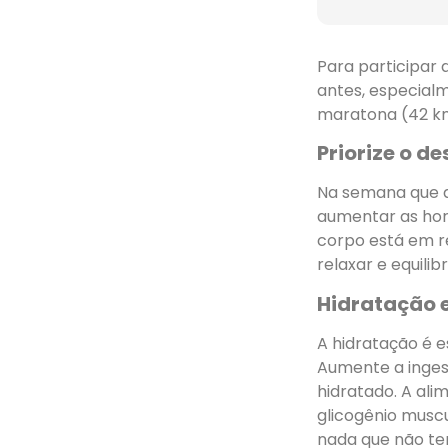
Para participar
antes, especial
maratona (42 k
Priorize o d
Na semana que a
aumentar as hora
corpo está em r
relaxar e equili
Hidratação 
A hidratação é e
Aumente a inges
hidratado. A al
glicogênio muscu
nada que não ten