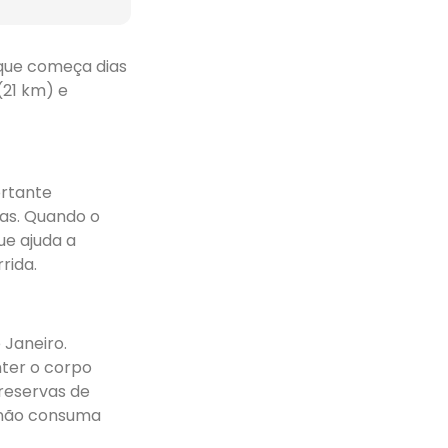
que começa dias
(21 km) e
ortante
nas. Quando o
ue ajuda a
rida.
 Janeiro.
ter o corpo
reservas de
e não consuma