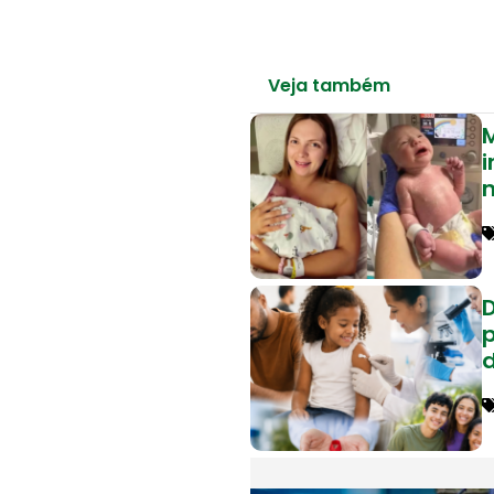
Veja também
M
i
p
d