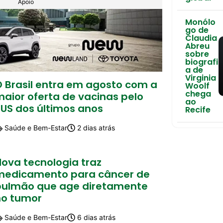
Apoio
Monólo
go de
Claudia
Abreu
sobre
biografi
a de
Virginia
O Brasil entra em agosto com a
Woolf
chega
aior oferta de vacinas pelo
ao
SUS dos últimos anos
Recife
Saúde e Bem-Estar
2 dias atrás
Nova tecnologia traz
medicamento para câncer de
pulmão que age diretamente
no tumor
Saúde e Bem-Estar
6 dias atrás