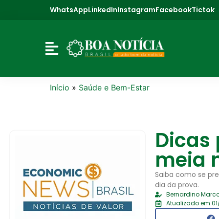
WhatsApp
LinkedIn
Instagram
Facebook
Tictok
Início
»
Saúde e Bem-Estar
Dicas
meia 
Saiba como se pre
dia da prova.
Bernardino Marco
Atualizado em 01