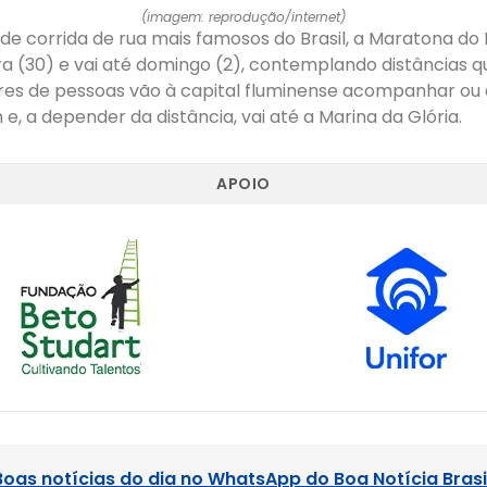
(imagem: reprodução/internet)
de corrida de rua mais famosos do Brasil, a Maratona do
ra (30) e vai até domingo (2), contemplando distâncias 
res de pessoas vão à capital fluminense acompanhar ou c
 e, a depender da distância, vai até a Marina da Glória.
APOIO
Boas notícias do dia no WhatsApp do Boa Notícia Brasi