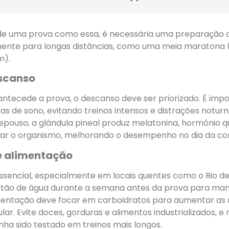
 de uma prova como essa, é necessária uma preparação 
mente para longas distâncias, como uma meia maratona 
m).
escanso
ntecede a prova, o descanso deve ser priorizado. É imp
s de sono, evitando treinos intensos e distrações notur
epouso, a glândula pineal produz melatonina, hormônio q
brar o organismo, melhorando o desempenho no dia da cor
e alimentação
ssencial, especialmente em locais quentes como o Rio de
tão de água durante a semana antes da prova para man
imentação deve focar em carboidratos para aumentar as 
lar. Evite doces, gorduras e alimentos industrializados, 
ha sido testado em treinos mais longos.