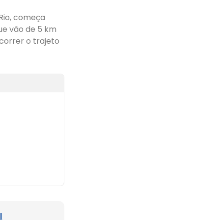
 Rio, começa
que vão de 5 km
orrer o trajeto
l