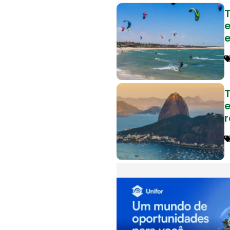
e
T
e