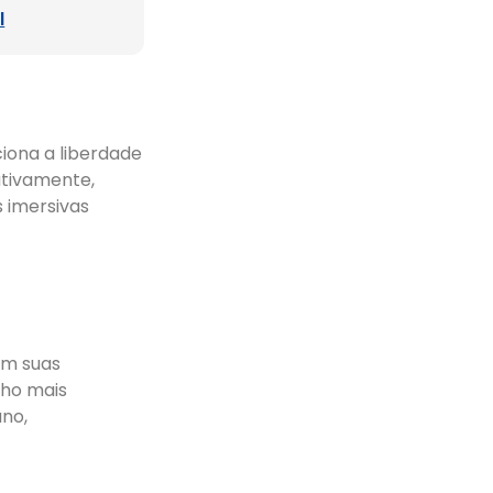
l
iona a liberdade
ativamente,
 imersivas
om suas
lho mais
ano,