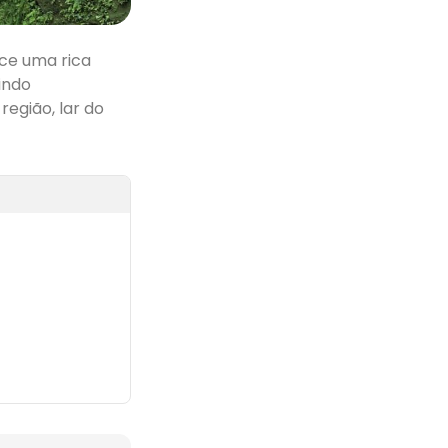
ece uma rica
indo
egião, lar do