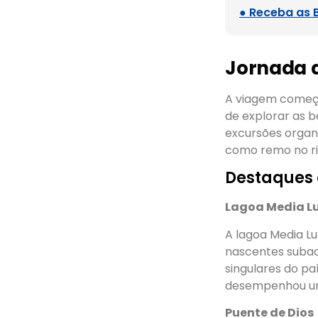
● Receba as 
Jornada 
A viagem começa
de explorar as b
excursões organ
como remo no ri
Destaques 
Lagoa Media L
A lagoa Media L
nascentes subaq
singulares do pa
desempenhou um 
Puente de Dios