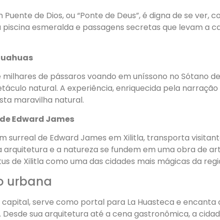
 Puente de Dios, ou “Ponte de Deus”, é digna de se ver, 
a piscina esmeralda e passagens secretas que levam a c
 Huahuas
 milhares de pássaros voando em uníssono no Sótano de
áculo natural. A experiência, enriquecida pela narração 
sta maravilha natural.
l de Edward James
dim surreal de Edward James em Xilitla, transporta visita
 arquitetura e a natureza se fundem em uma obra de art
tus de Xilitla como uma das cidades mais mágicas da regi
o urbana
 a capital, serve como portal para La Huasteca e encant
. Desde sua arquitetura até a cena gastronômica, a cid