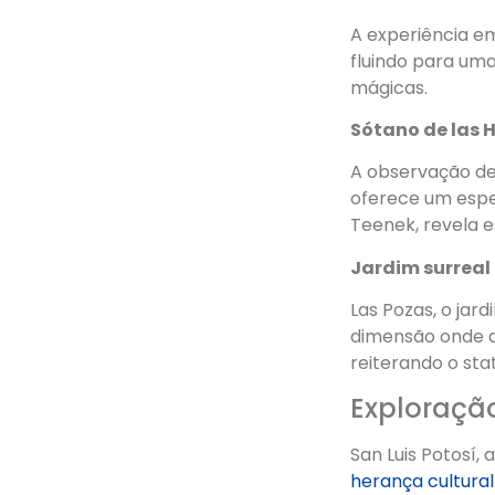
A experiência em
fluindo para um
mágicas.
Sótano de las
A observação de
oferece um espet
Teenek, revela e
Jardim surrea
Las Pozas, o jar
dimensão onde a
reiterando o sta
Exploraçã
San Luis Potosí,
herança cultural