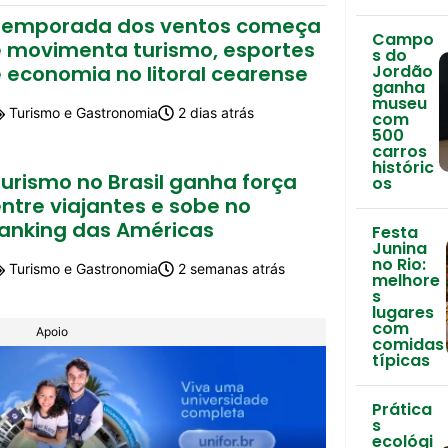
Temporada dos ventos começa
Campo
e movimenta turismo, esportes
s do
 economia no litoral cearense
Jordão
ganha
museu
Turismo e Gastronomia
2 dias atrás
com
500
carros
históric
urismo no Brasil ganha força
os
ntre viajantes e sobe no
ranking das Américas
Festa
Junina
no Rio:
Turismo e Gastronomia
2 semanas atrás
melhore
s
lugares
com
Apoio
comidas
típicas
Prática
s
ecológi