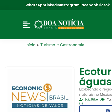
WhatsApp
LinkedIn
Instagram
Facebook
Tictok
Início
»
Turismo e Gastronomia
Ecotu
águas
Explorando a regiã
naturais no México
Luiz Ribeiro
Tu