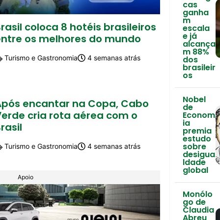
cas
ganha
m
rasil coloca 8 hotéis brasileiros
escala
e já
entre os melhores do mundo
alcança
m 88%
Turismo e Gastronomia
4 semanas atrás
dos
brasileir
os
Nobel
Após encantar na Copa, Cabo
de
Verde cria rota aérea com o
Econom
ia
rasil
premia
estudo
sobre
Turismo e Gastronomia
4 semanas atrás
desigua
ldade
global
Apoio
Monólo
go de
Claudia
Abreu