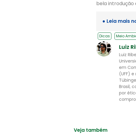
bela introdução
● Leia mais n
Dicas
Meio Ambi
Luiz R
Luiz Ri
Univers
em Comu
(UFF) e
Tübinge
Brasil,
por éti
comprom
Veja também