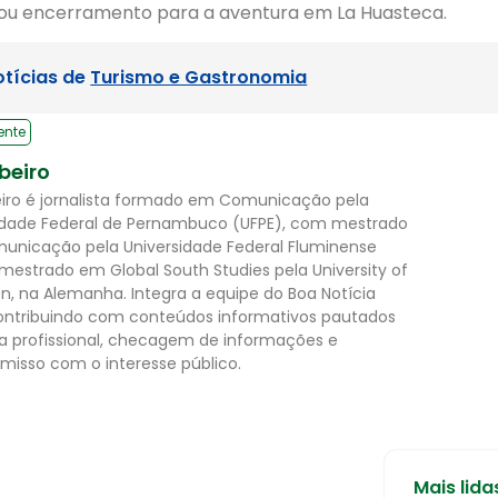
 ou encerramento para a aventura em La Huasteca.
otícias de
Turismo e Gastronomia
ente
ibeiro
beiro é jornalista formado em Comunicação pela
idade Federal de Pernambuco (UFPE), com mestrado
nicação pela Universidade Federal Fluminense
 mestrado em Global South Studies pela University of
n, na Alemanha. Integra a equipe do Boa Notícia
 contribuindo com conteúdos informativos pautados
ca profissional, checagem de informações e
isso com o interesse público.
Mais lida