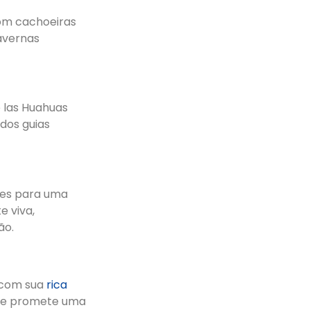
com cachoeiras
avernas
 las Huahuas
dos guias
ntes para uma
e viva,
ão.
a com sua
rica
ade promete uma