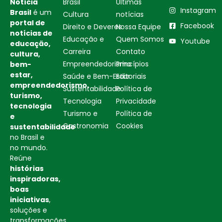
Notícia
Brasil
Ultimas
Instagram
Brasil
é um
Cultura
notícias
portal de
Facebook
Direito e Deveres
Nossa Equipe
notícias de
Educação e
Quem Somos
Youtube
educação,
Carreira
Contato
cultura,
Empreendedorismo
Princípios
bem-
estar,
Saúde e Bem-Estar
Editoriais
empreendedorismo,
Sustentabilidade
Política de
turismo,
Tecnologia
Privacidade
tecnologia
Turismo e
Política de
e
Gastronomia
Cookies
sustentabilidade
no Brasil e
no mundo.
Reúne
histórias
inspiradoras,
boas
iniciativas
,
soluções e
transformações