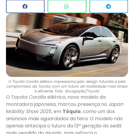
O Toyota Corolla elétrico impressiona pelo design futurista e pelo
compromisso da Toyota com um futuro de mobilidade mais limpa
e eficiente. Foto: divulgação/Toyota
O
Toyota Corolla
elétrico, novo modelo da
montadora japonesa, marcou presença no
Japan
Mobility Show 2025
, em
Tóquio
, como um dos
anúncios mais aguardados da feira. O modelo não
apenas antecipa o futuro da 13ª geração do sedã
mais vendido do mundo, mas reforça o