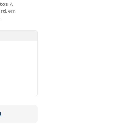
tos
. A
ard
, em
.
l