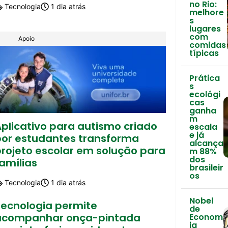
no Rio:
Tecnologia
1 dia atrás
melhore
s
lugares
com
Apoio
comidas
típicas
Prática
s
ecológi
cas
ganha
m
plicativo para autismo criado
escala
e já
por estudantes transforma
alcança
projeto escolar em solução para
m 88%
dos
amílias
brasileir
os
Tecnologia
1 dia atrás
Nobel
Tecnologia permite
de
acompanhar onça-pintada
Econom
ia