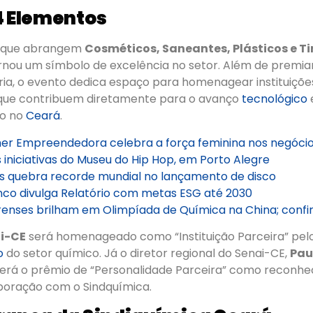
4 Elementos
 que abrangem
Cosméticos, Saneantes, Plásticos e T
nou um símbolo de excelência no setor. Além de premiar
ria, o evento dedica espaço para homenagear instituiçõe
que contribuem diretamente para o avanço
tecnológico
o no
Ceará
.
her Empreendedora celebra a força feminina nos negóci
iniciativas do Museu do Hip Hop, em Porto Alegre
 quebra recorde mundial no lançamento de disco
nco divulga Relatório com metas ESG até 2030
renses brilham em Olimpíada de Química na China; confi
i-CE
será homenageado como “Instituição Parceira” pel
o
do setor químico. Já o diretor regional do Senai-CE,
Pau
berá o prêmio de “Personalidade Parceira” como reconh
aboração com o Sindquímica.