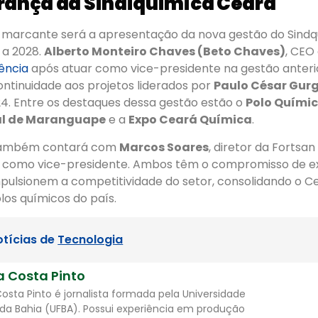
rança da Sindiquímica Ceará
arcante será a apresentação da nova gestão do Sindq
 a 2028.
Alberto Monteiro Chaves (Beto Chaves)
, CEO 
ência
após atuar como vice-presidente na gestão anterior
ontinuidade aos projetos liderados por
Paulo César Gurg
24. Entre os destaques dessa gestão estão o
Polo Quími
ial de Maranguape
e a
Expo Ceará Química
.
 também contará com
Marcos Soares
, diretor da Fortsa
ar, como vice-presidente. Ambos têm o compromisso de e
 impulsionem a competitividade do setor, consolidando o
olos químicos do país.
otícias de
Tecnologia
a Costa Pinto
Costa Pinto é jornalista formada pela Universidade
 da Bahia (UFBA). Possui experiência em produção