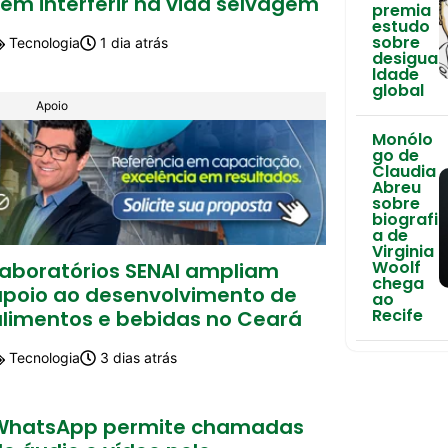
em interferir na vida selvagem
premia
estudo
sobre
Tecnologia
1 dia atrás
desigua
ldade
global
Apoio
Monólo
go de
Claudia
Abreu
sobre
biografi
a de
Virginia
Woolf
Laboratórios SENAI ampliam
chega
apoio ao desenvolvimento de
ao
Recife
alimentos e bebidas no Ceará
Tecnologia
3 dias atrás
WhatsApp permite chamadas