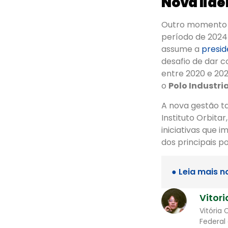
Nova lide
Outro momento m
período de 2024
assume a
presid
desafio de dar c
entre 2020 e 20
o
Polo Industr
A nova gestão
Instituto Orbit
iniciativas que
dos principais p
● Leia mais n
Vitori
Vitória 
Federal