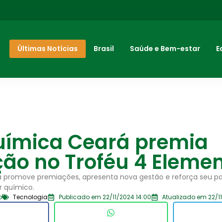
Últimas Notícias
Brasil
Saúde e Bem-estar
E
uímica Ceará premia
ão no Troféu 4 Eleme
á promove premiações, apresenta nova gestão e reforça seu p
r químico.
o
Tecnologia
Publicado em 22/11/2024 14:00
Atualizado em 22/1