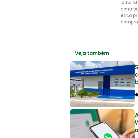
jornalís
contrib
ética p
comprom
Veja também
S
o