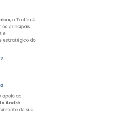
intas
, o Troféu 4
 os principais
s e
e estratégico do
os
ra
o apoio ao
lo André
ecimento de sua