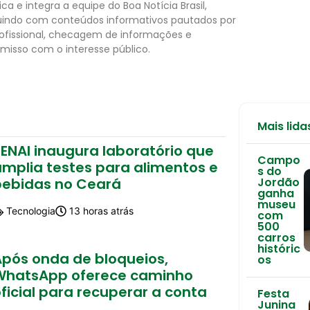
tica e integra a equipe do Boa Notícia Brasil,
uindo com conteúdos informativos pautados por
rofissional, checagem de informações e
isso com o interesse público.
Mais lida
ENAI inaugura laboratório que
Campo
amplia testes para alimentos e
s do
bebidas no Ceará
Jordão
ganha
museu
Tecnologia
13 horas atrás
com
500
carros
históric
Após onda de bloqueios,
os
WhatsApp oferece caminho
ficial para recuperar a conta
Festa
Junina