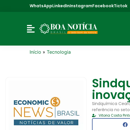
WhatsApp
LinkedIn
Instagram
Facebook
Tictok
Início
»
Tecnologia
Sindq
inovaç
Sindquímica Cear
referência no seto
Vitoria Costa Pint