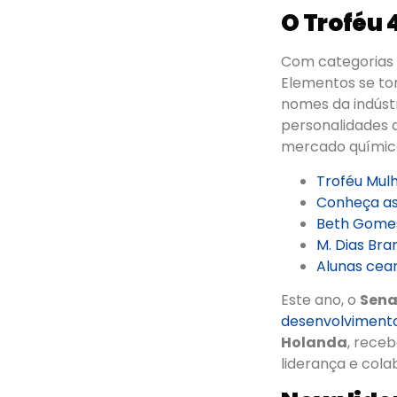
O Troféu 
Com categorias
Elementos se tor
nomes da indúst
personalidades 
mercado químic
Troféu Mul
Conheça as 
Beth Gomes
M. Dias Bra
Alunas cea
Este ano, o
Sena
desenvolviment
Holanda
, rece
liderança e col