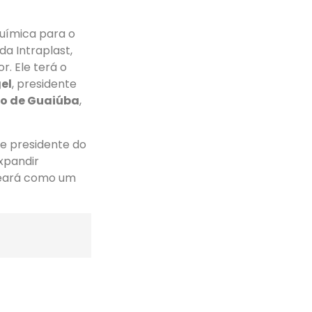
uímica para o
da Intraplast,
. Ele terá o
el
, presidente
co de Guaiúba
,
n e presidente do
xpandir
 Ceará como um