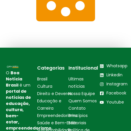
Whatsapp
Categorias
Institucional
O
Boa
Linkedin
Notícia
Brasil
Ultimas
Instagram
Brasil
é um
Cultura
notícias
portal de
Facebook
Direito e Deveres
Nossa Equipe
notícias de
Educação e
Quem Somos
Youtube
educação,
Carreira
Contato
cultura,
Empreendedorismo
Princípios
bem-
estar,
Saúde e Bem-Estar
Editoriais
empreendedorismo,
Sustentabilidade
Política de