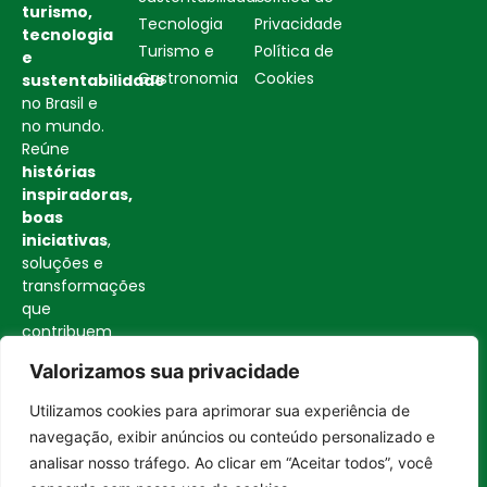
turismo,
Tecnologia
Privacidade
tecnologia
Turismo e
Política de
e
Gastronomia
Cookies
sustentabilidade
no Brasil e
no mundo.
Reúne
histórias
inspiradoras,
boas
iniciativas
,
soluções e
transformações
que
contribuem
para uma
Valorizamos sua privacidade
sociedade
mais
Utilizamos cookies para aprimorar sua experiência de
consciente
Entrar no canal
navegação, exibir anúncios ou conteúdo personalizado e
e
analisar nosso tráfego. Ao clicar em “Aceitar todos”, você
construtiva.