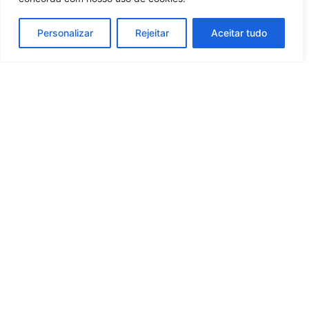
Personalizar
Rejeitar
Aceitar tudo
Whatsapp
Categorias
Institucional
O
Boa
Linkedin
Notícia
Brasil
Ultimas
Instagram
Brasil
é um
Cultura
notícias
portal de
Facebook
Direito e Deveres
Nossa Equipe
notícias de
Educação e
Quem Somos
Youtube
educação,
Carreira
Contato
cultura,