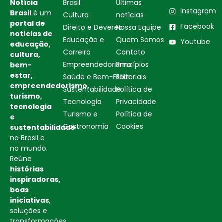
Notícia
Brasil
Ultimas
Instagram
Brasil
é um
Cultura
notícias
portal de
Facebook
Direito e Deveres
Nossa Equipe
notícias de
Educação e
Quem Somos
Youtube
educação,
Carreira
Contato
cultura,
Empreendedorismo
Princípios
bem-
estar,
Saúde e Bem-Estar
Editoriais
empreendedorismo,
Sustentabilidade
Política de
turismo,
Tecnologia
Privacidade
tecnologia
Turismo e
Política de
e
Gastronomia
Cookies
sustentabilidade
no Brasil e
no mundo.
Reúne
histórias
inspiradoras,
boas
iniciativas
,
soluções e
transformações