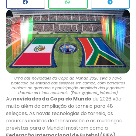
Uma das novidades da Copa do Mundo 2026 será o novo
protocolo de entrada das seleções em campo, com bandeiras
exibidas no gramado e participação ampliada dos jogadores
durante os hinos nacionais. (Foto: @gianni_infantino)
As
novidades da Copa do Mundo
de 2026 vão
muito além da ampliação do torneio para 48
seleções. As novas tecnologias do torneio, os
recursos inéditos de transmissão e as mudanças
previstas para o Mundial mostram como a
Federação Internacional de Futebol (FIFA)