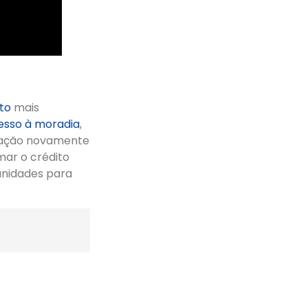
to
mais
esso à moradia
,
liação novamente
mar o crédito
tunidades para