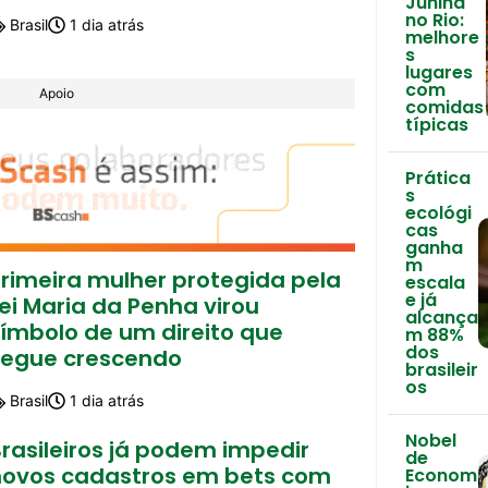
Junina
no Rio:
Brasil
1 dia atrás
melhore
s
lugares
com
Apoio
comidas
típicas
Prática
s
ecológi
cas
ganha
m
Primeira mulher protegida pela
escala
e já
ei Maria da Penha virou
alcança
símbolo de um direito que
m 88%
dos
segue crescendo
brasileir
os
Brasil
1 dia atrás
Nobel
rasileiros já podem impedir
de
novos cadastros em bets com
Econom