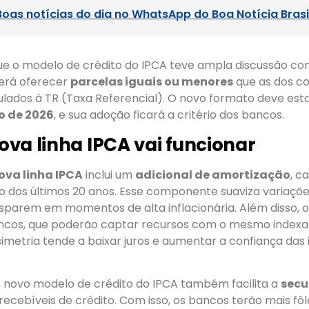
Boas notícias do dia no WhatsApp do Boa Notícia Brasi
que o modelo de crédito do IPCA teve ampla discussão co
derá oferecer
parcelas iguais ou menores
que as dos c
culados à TR (Taxa Referencial). O novo formato deve est
ro de 2026
, e sua adoção ficará a critério dos bancos.
va linha IPCA vai funcionar
ova linha IPCA
inclui um
adicional de amortização
, c
ão dos últimos 20 anos. Esse componente suaviza variaçõ
isparem em momentos de alta inflacionária. Além disso, 
ancos, que poderão captar recursos com o mesmo indexa
simetria tende a baixar juros e aumentar a confiança das i
o novo modelo de crédito do IPCA também facilita a
secu
 recebíveis de crédito. Com isso, os bancos terão mais fô