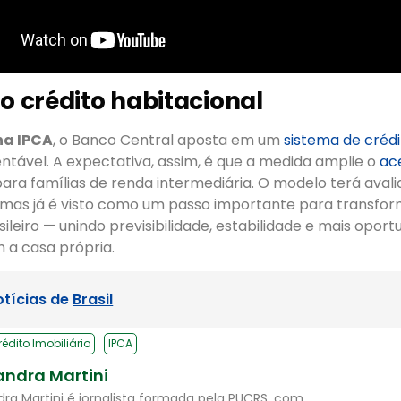
do crédito habitacional
ha IPCA
, o Banco Central aposta em um
sistema de crédi
tável. A expectativa, assim, é que a medida amplie o
ac
ara famílias de renda intermediária. O modelo terá ava
, mas já é visto como um passo importante para transfor
sileiro — unindo previsibilidade, estabilidade e mais opor
a casa própria.
otícias de
Brasil
rédito Imobiliário
IPCA
andra Martini
dra Martini é jornalista formada pela PUCRS, com