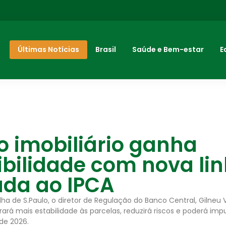
Últimas Notícias
Brasil
Saúde e Bem-estar
E
o imobiliário ganha
ibilidade com nova li
ada ao IPCA
lha de S.Paulo, o diretor de Regulação do Banco Central, Gilneu 
trará mais estabilidade às parcelas, reduzirá riscos e poderá impu
 de 2026.