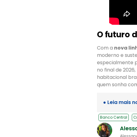
O futuro 
Com a
nova lin
moderno e susten
especialmente p
no final de 2026
habitacional bra
quem sonha com 
● Leia mais n
Banco Central
C
Aless
Alessan