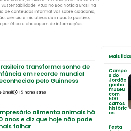
Sustentabilidade. Atua no Boa Notícia Brasil na
o de conteúdos informativos sobre cidadania,
o, ciência e iniciativas de impacto positivo,
 por ética e checagem de informações.
Mais lida
rasileiro transforma sonho de
Campo
infância em recorde mundial
s do
reconhecido pelo Guinness
Jordão
ganha
museu
Brasil
15 horas atrás
com
500
carros
históric
Empresário alimenta animais há
os
0 anos e diz que hoje não pode
mais falhar
Festa