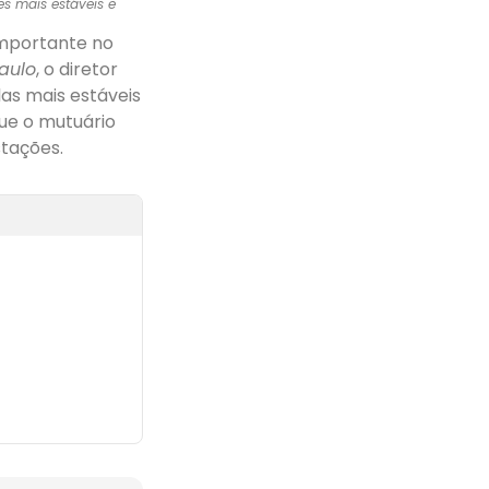
es mais estáveis e
importante no
Paulo
, o diretor
as mais estáveis
que o mutuário
tações.