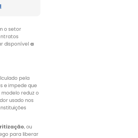
l
m o setor
ontratos
ar disponível
a
alculado pela
es e impede que
o modelo reduz o
dor usado nos
nstituições
ritização
, ou
lego para liberar