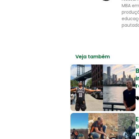
MBA em 
produçã
educaçã
pautada
Veja também
B
1