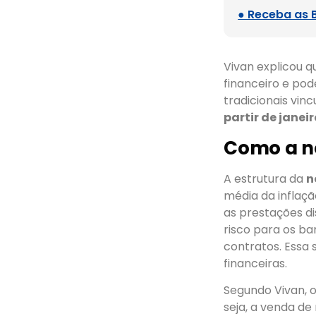
● Receba as 
Vivan explicou 
financeiro e po
tradicionais vin
partir de janei
Como a no
A estrutura da
n
média da inflaç
as prestações d
risco para os b
contratos. Essa 
financeiras.
Segundo Vivan, 
seja, a venda de