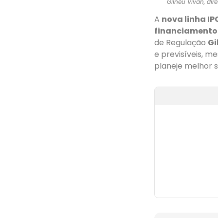
Gilneu Vivan, dir
A
nova linha I
financiamento 
de Regulação
Gi
e previsíveis, m
planeje melhor 