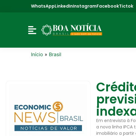
WhatsApp
LinkedIn
Instagram
Facebook
Tictok
Início
»
Brasil
Crédit
previs
index
Em entrevista à Fo
a nova linha IPCA 
imobiliário a partir