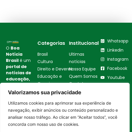
Whatsapp
Categorias
Institucional
O
Boa
Linkedin
Notícia
Brasil
Ultimas
Instagram
Brasil
é um
Cultura
notícias
portal de
Facebook
Direito e Deveres
Nossa Equipe
notícias de
Educação e
Quem Somos
Youtube
educação,
Carreira
Contato
cultura,
Empreendedorismo
Princípios
bem-
Valorizamos sua privacidade
estar,
Saúde e Bem-Estar
Editoriais
Utilizamos cookies para aprimorar sua experiência de
empreendedorismo,
Sustentabilidade
Política de
Entrar no canal
turismo,
navegação, exibir anúncios ou conteúdo personalizado e
Tecnologia
Privacidade
tecnologia
analisar nosso tráfego. Ao clicar em “Aceitar todos”, você
Turismo e
Política de
e
concorda com nosso uso de cookies.
Gastronomia
Cookies
sustentabilidade