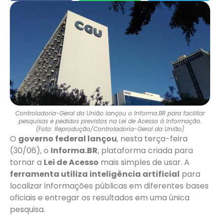
Controladoria-Geral da União lançou o Informa.BR para facilitar
pesquisas e pedidos previstos na Lei de Acesso à Informação.
(Foto: Reprodução/Controladoria-Geral da União)
O
governo federal lançou
, nesta terça-feira
(30/06), o
Informa.BR
, plataforma criada para
tornar a
Lei de Acesso
mais simples de usar. A
ferramenta utiliza inteligência artificial
para
localizar informações públicas em diferentes bases
oficiais e entregar os resultados em uma única
pesquisa.