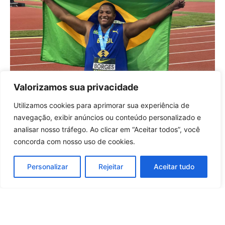
Valorizamos sua privacidade
Alessandro Borges conquista ouro
histórico e coloca o Brasil no topo do
Utilizamos cookies para aprimorar sua experiência de
atletismo mundial
Entrar no canal
navegação, exibir anúncios ou conteúdo personalizado e
13 horas atrás
Brasil
analisar nosso tráfego. Ao clicar em “Aceitar todos”, você
concorda com nosso uso de cookies.
Carregar mais notícias
Personalizar
Rejeitar
Aceitar tudo