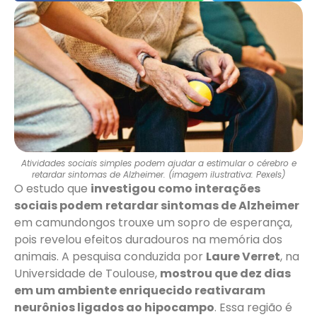
Atividades sociais simples podem ajudar a estimular o cérebro e
retardar sintomas de Alzheimer. (imagem ilustrativa: Pexels)
O estudo que
investigou como interações
sociais podem
retardar sintomas de Alzheimer
em camundongos trouxe um sopro de esperança,
pois revelou efeitos duradouros na memória dos
animais. A pesquisa conduzida por
Laure Verret
, na
Universidade de Toulouse,
mostrou que dez dias
em um ambiente enriquecido reativaram
neurônios ligados ao hipocampo
. Essa região é