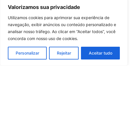
especialistas indicam palavra-
Valorizamos sua privacidade
código entre familiares
10 horas atrás
Tecnologia
Utilizamos cookies para aprimorar sua experiência de
Entrar no canal
navegação, exibir anúncios ou conteúdo personalizado e
Carregar mais notícias
analisar nosso tráfego. Ao clicar em “Aceitar todos”, você
concorda com nosso uso de cookies.
Personalizar
Rejeitar
Aceitar tudo