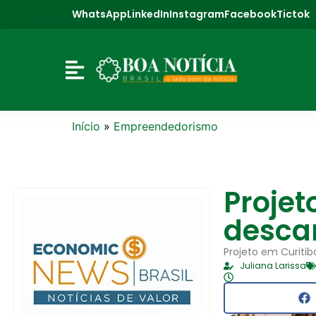
WhatsApp
LinkedIn
Instagram
Facebook
Tictok
Início
»
Empreendedorismo
Projet
descar
Projeto em Curiti
Juliana Larissa