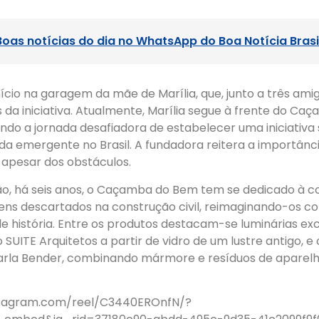
Boas notícias do dia no WhatsApp do Boa Notícia Brasi
nício na garagem da mãe de Marília, que, junto a três ami
 da iniciativa. Atualmente, Marília segue à frente do C
ndo a jornada desafiadora de estabelecer uma iniciativa
 emergente no Brasil. A fundadora reitera a importância
, apesar dos obstáculos.
ão, há seis anos, o Caçamba do Bem tem se dedicado à co
itens descartados na construção civil, reimaginando-os 
de história. Entre os produtos destacam-se luminárias ex
 SUITE Arquitetos a partir de vidro de um lustre antigo, e
Karla Bender, combinando mármore e resíduos de aparel
stagram.com/reel/C3440EROnfN/?