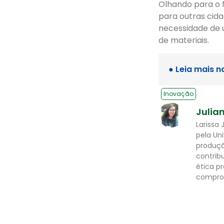
Olhando para o 
para outras cida
necessidade de 
de materiais.
● Leia mais n
Inovação
Julia
Larissa
pela Un
produção
contrib
ética p
comprom