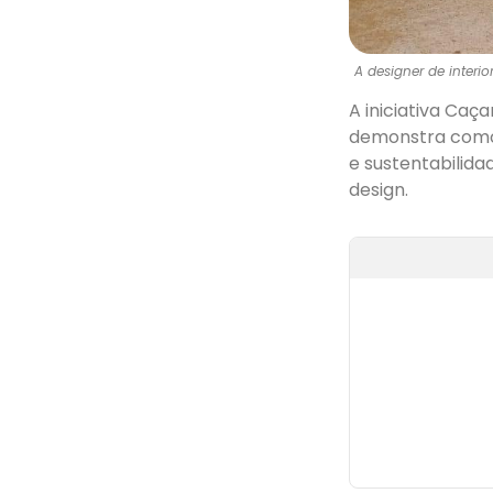
A designer de inter
A iniciativa Caç
demonstra como 
e sustentabilid
design.