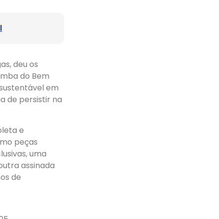
l
gas, deu os
açamba do Bem
 sustentável em
 de persistir na
leta e
como peças
clusivas, uma
 outra assinada
hos de