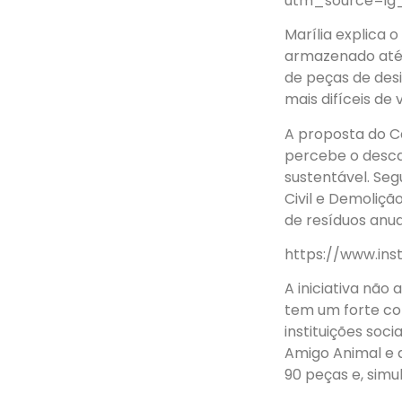
utm_source=ig
Marília explica 
armazenado até 
de peças de des
mais difíceis de 
A proposta do 
percebe o desca
sustentável. Se
Civil e Demoliçã
de resíduos anu
https://www.in
A iniciativa nã
tem um forte co
instituições soci
Amigo Animal e 
90 peças e, simu