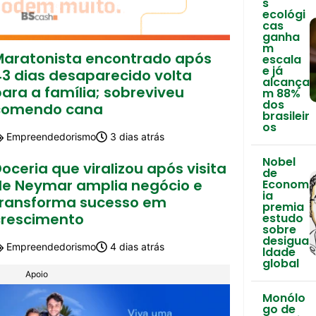
s
ecológi
cas
ganha
m
Maratonista encontrado após
escala
e já
43 dias desaparecido volta
alcança
ara a família; sobreviveu
m 88%
dos
comendo cana
brasileir
os
Empreendedorismo
3 dias atrás
Nobel
oceria que viralizou após visita
de
de Neymar amplia negócio e
Econom
ia
transforma sucesso em
premia
crescimento
estudo
sobre
desigua
Empreendedorismo
4 dias atrás
ldade
global
Apoio
Monólo
go de