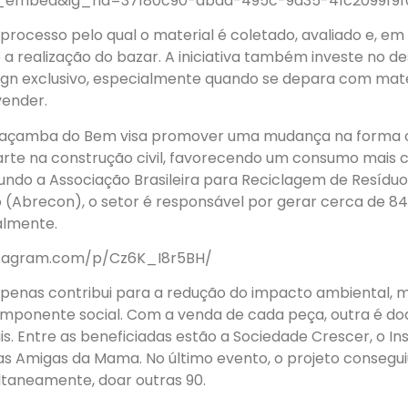
_embed&ig_rid=37180c90-abdd-495c-9d35-41c2099f9f
o processo pelo qual o material é coletado, avaliado e, em
a realização do bazar. A iniciativa também investe no d
ign exclusivo, especialmente quando se depara com mate
vender.
Caçamba do Bem visa promover uma mudança na forma
rte na construção civil, favorecendo um consumo mais 
gundo a Associação Brasileira para Reciclagem de Resídu
o (Abrecon), o setor é responsável por gerar cerca de 8
almente.
stagram.com/p/Cz6K_I8r5BH/
o apenas contribui para a redução do impacto ambiental
mponente social. Com a venda de cada peça, outra é do
ais. Entre as beneficiadas estão a Sociedade Crescer, o In
as Amigas da Mama. No último evento, o projeto consegui
ltaneamente, doar outras 90.