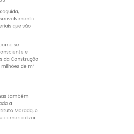
05
 seguida,
esenvolvimento
riais que são
 como se
consciente e
os da Construção
4 milhões de m³
, mas também
ada a
stituto Morada, o
u comercializar