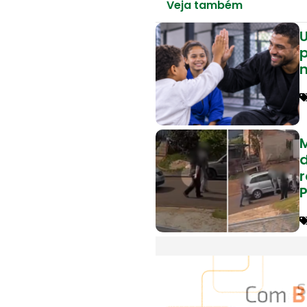
Veja também
U
p
n
r