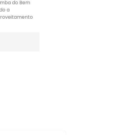
çamba do Bem
ndo a
proveitamento