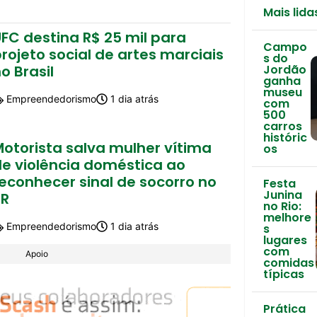
Mais lida
FC destina R$ 25 mil para
Campo
rojeto social de artes marciais
s do
o Brasil
Jordão
ganha
museu
Empreendedorismo
1 dia atrás
com
500
carros
históric
Motorista salva mulher vítima
os
de violência doméstica ao
econhecer sinal de socorro no
Festa
Junina
PR
no Rio:
melhore
Empreendedorismo
1 dia atrás
s
lugares
com
Apoio
comidas
típicas
Prática