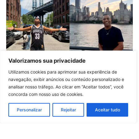
Valorizamos sua privacidade
Brasileiro transforma sonho de
infância em recorde mundial
Utilizamos cookies para aprimorar sua experiência de
reconhecido pelo Guinness
Entrar no canal
navegação, exibir anúncios ou conteúdo personalizado e
23 horas atrás
Brasil
analisar nosso tráfego. Ao clicar em “Aceitar todos”, você
concorda com nosso uso de cookies.
Carregar mais notícias
Personalizar
Rejeitar
Aceitar tudo