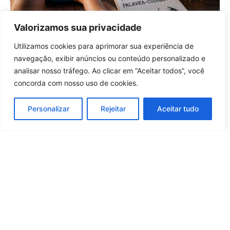
Valorizamos sua privacidade
Com golpes de voz clonada por IA,
especialistas indicam palavra-
Utilizamos cookies para aprimorar sua experiência de
código entre familiares
Entrar no canal
navegação, exibir anúncios ou conteúdo personalizado e
16 horas atrás
Tecnologia
analisar nosso tráfego. Ao clicar em “Aceitar todos”, você
concorda com nosso uso de cookies.
Carregar mais notícias
Personalizar
Rejeitar
Aceitar tudo