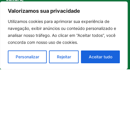
Empreendedorismo
Princípios
bem-
Valorizamos sua privacidade
estar,
Saúde e Bem-Estar
Editoriais
empreendedorismo,
Sustentabilidade
Política de
Utilizamos cookies para aprimorar sua experiência de
turismo,
Entrar no canal
Tecnologia
Privacidade
navegação, exibir anúncios ou conteúdo personalizado e
tecnologia
Turismo e
Política de
analisar nosso tráfego. Ao clicar em “Aceitar todos”, você
e
Gastronomia
Cookies
sustentabilidade
concorda com nosso uso de cookies.
no Brasil e
no mundo.
Personalizar
Rejeitar
Aceitar tudo
Reúne
histórias
inspiradoras,
boas
iniciativas
,
soluções e
transformações
que
contribuem
para uma
sociedade
mais