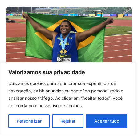
Valorizamos sua privacidade
Alessandro Borges conquista ouro
histórico e coloca o Brasil no topo do
Utilizamos cookies para aprimorar sua experiência de
atletismo mundial
Entrar no canal
navegação, exibir anúncios ou conteúdo personalizado e
9 horas atrás
Brasil
analisar nosso tráfego. Ao clicar em “Aceitar todos”, você
concorda com nosso uso de cookies.
Carregar mais notícias
Personalizar
Rejeitar
Aceitar tudo