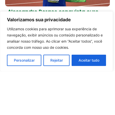
Alessandro Borges conquista ouro
histórico e coloca o Brasil no topo do
Valorizamos sua privacidade
atletismo mundial
20 horas atrás
Brasil
Utilizamos cookies para aprimorar sua experiência de
Entrar no canal
navegação, exibir anúncios ou conteúdo personalizado e
Carregar mais notícias
analisar nosso tráfego. Ao clicar em “Aceitar todos”, você
concorda com nosso uso de cookies.
Personalizar
Rejeitar
Aceitar tudo