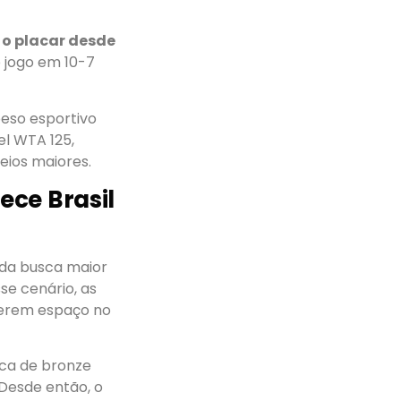
o placar desde
o jogo em 10-7
peso esportivo
el WTA 125,
eios maiores.
ece Brasil
nda busca maior
se cenário, as
terem espaço no
ca de bronze
 Desde então, o