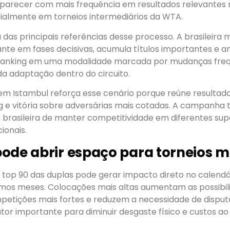
 aparecer com mais frequência em resultados relevantes 
cialmente em torneios intermediários da WTA.
a das principais referências desse processo. A brasileir
nte em fases decisivas, acumula títulos importantes e a
 ranking em uma modalidade marcada por mudanças fre
da adaptação dentro do circuito.
 Istambul reforça esse cenário porque reúne resultado
g e vitória sobre adversárias mais cotadas. A campanh
brasileira de manter competitividade em diferentes supe
ionais.
ode abrir espaço para torneios m
 top 90 das duplas pode gerar impacto direto no calendá
ximos meses. Colocações mais altas aumentam as possibil
etições mais fortes e reduzem a necessidade de disput
 fator importante para diminuir desgaste físico e custos ao