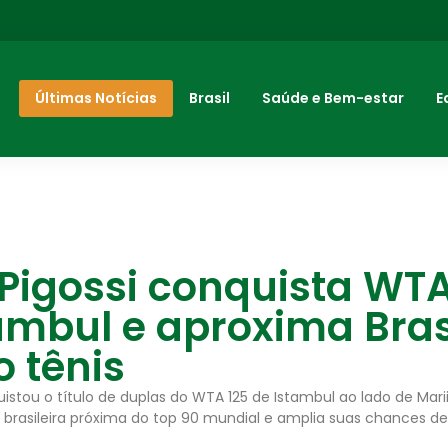
Últimas Notícias
Brasil
Saúde e Bem-estar
E
Pigossi conquista WTA
ambul e aproxima Bras
o tênis
uistou o título de duplas do WTA 125 de Istambul ao lado de Mari
 brasileira próxima do top 90 mundial e amplia suas chances de