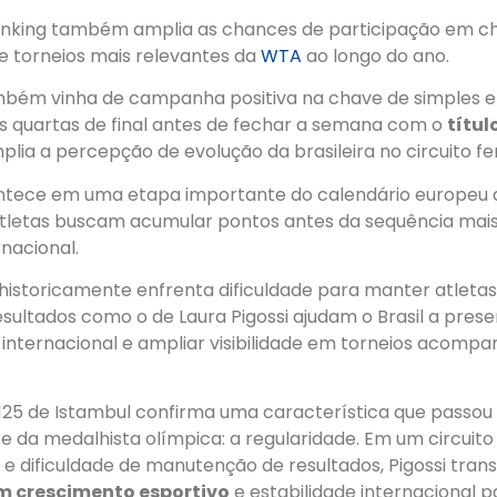
anking também amplia as chances de participação em ch
e torneios mais relevantes da
WTA
ao longo do ano.
ambém vinha de campanha positiva na chave de simples e
s quartas de final antes de fechar a semana com o
títul
ia a percepção de evolução da brasileira no circuito fe
ntece em uma etapa importante do calendário europeu 
tletas buscam acumular pontos antes da sequência mais
nacional.
istoricamente enfrenta dificuldade para manter atletas 
resultados como o de Laura Pigossi ajudam o Brasil a pres
 internacional e ampliar visibilidade em torneios acomp
 125 de Istambul confirma uma característica que passou
te da medalhista olímpica: a regularidade. Em um circuit
e e dificuldade de manutenção de resultados, Pigossi tra
m crescimento esportivo
e estabilidade internacional p