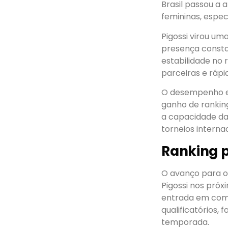
Brasil passou a
femininas, espe
Pigossi virou um
presença consta
estabilidade no
parceiras e rápi
O desempenho em
ganho de rankin
a capacidade da 
torneios internac
Ranking p
O avanço para o
Pigossi nos pró
entrada em comp
qualificatórios,
temporada.