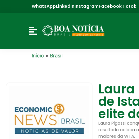
WhatsApp
LinkedIn
Instagram
Facebook
Tictok
Início
»
Brasil
Laura 
de Ist
elite d
Laura Pigossi conq
resultado coloca a
maiores da WTA.