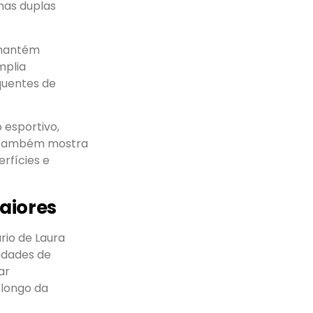
nas duplas
a mantém
mplia
quentes de
 esportivo,
a também mostra
rfícies e
aiores
rio de Laura
idades de
ar
 longo da