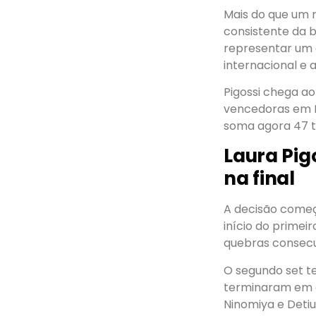
Mais do que um r
consistente da b
representar um 
internacional e 
Pigossi chega ao
vencedoras em Fl
soma agora 47 tít
Laura Pig
na final
A decisão começ
início do primei
quebras consecu
O segundo set te
terminaram em q
Ninomiya e Deti