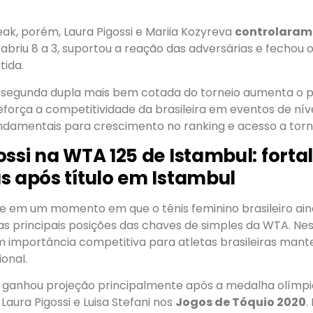
ak, porém, Laura Pigossi e Mariia Kozyreva
controlaram 
a abriu 8 a 3, suportou a reação das adversárias e fechou 
tida.
 a segunda dupla mais bem cotada do torneio aumenta o 
eforça a competitividade da brasileira em eventos de nív
ndamentais para crescimento no ranking e acesso a torn
ossi na WTA 125 de Istambul: fortal
s após título em Istambul
ce em um momento em que o tênis feminino brasileiro ai
s principais posições das chaves de simples da WTA. Nes
 importância competitiva para atletas brasileiras man
ional.
ganhou projeção principalmente após a medalha olímpi
Laura Pigossi e Luisa Stefani nos
Jogos de Tóquio 2020
.