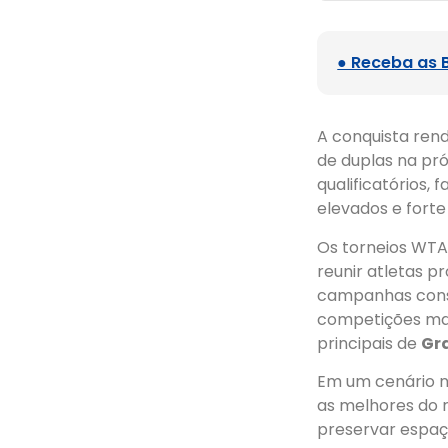
● Receba as 
A conquista ren
de duplas na pr
qualificatórios,
elevados e forte
Os torneios WTA
reunir atletas p
campanhas consi
competições mai
principais de
Gr
Em um cenário n
as melhores do r
preservar espaço