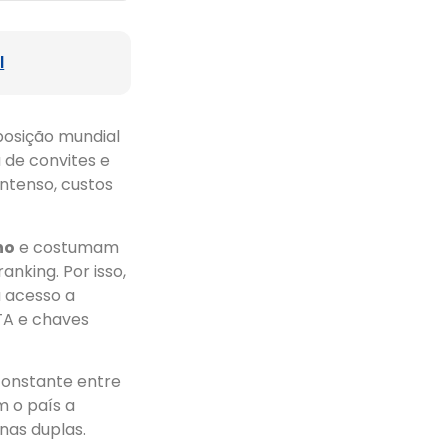
l
 posição mundial
 de convites e
intenso, custos
no
e costumam
anking. Por isso,
 acesso a
TA e chaves
constante entre
m o país a
nas duplas.