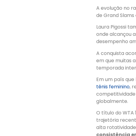
A evolução no r
de Grand Slams 
Laura Pigossi t
onde alcançou a
desempenho ampl
A conquista aco
em que muitas a
temporada inter
Em um país que h
tênis feminino
, 
competitividade
globalmente.
O título do WTA
trajetória recen
alta rotatividad
consistência e