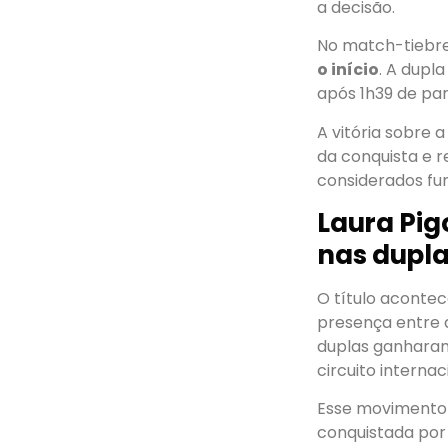
a decisão.
No match-tiebre
o início
. A dupl
após 1h39 de par
A vitória sobre
da conquista e r
considerados fu
Laura Pig
nas dupla
O título aconte
presença entre a
duplas ganharam
circuito internac
Esse movimento 
conquistada por 