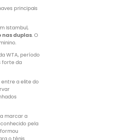
aves principais
m Istambul,
o nas duplas
. O
minino.
da WTA, período
 forte da
entre a elite do
ervar
anhados
 a marcar a
o conhecido pela
nsformou
ara o tênis