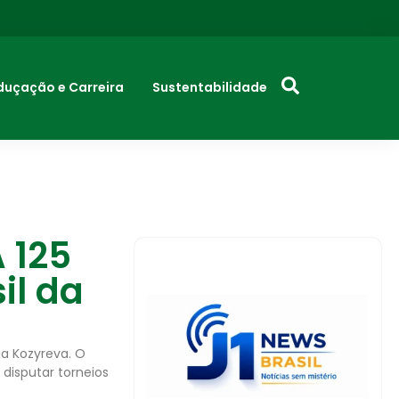
duçação e Carreira
Sustentabilidade
 125
il da
ia Kozyreva. O
 disputar torneios