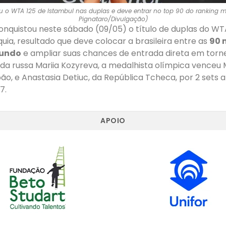
u o WTA 125 de Istambul nas duplas e deve entrar no top 90 do ranking mu
Pignataro/Divulgação)
nquistou neste sábado (09/05) o título de duplas do WT
quia, resultado que deve colocar a brasileira entre as
90 
mundo
e ampliar suas chances de entrada direta em torne
 da russa Mariia Kozyreva, a medalhista olímpica venceu
ão, e Anastasia Detiuc, da República Tcheca, por 2 sets a 
7.
APOIO