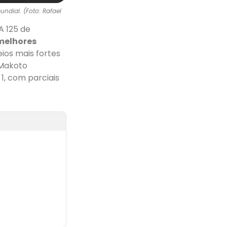
ndial. (Foto: Rafael
A 125 de
melhores
ios mais fortes
 Makoto
1, com parciais