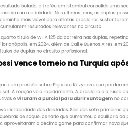
esultado isolado, o troféu em Istambul consolida uma se
rasileira na modalidade. Nos últimos anos, as duplas pas
caminho mais viável para atletas brasileiras sustentare
acumularem resultados relevantes no circuito.
 quarto título de WTA 125 da carreira nas duplas, repet
orianópolis, em 2024, além de Cali e Buenos Aires, em 202
ulos de duplas no circuito profissional.
ossi vence torneio na Turquia apó
ou com pressão sobre Pigossi e Kozyreva, que perderam
ro set. A reação veio rapidamente. A brasileira e a russa
tivas e
viraram a parcial para abrir vantagem
no con
ve instabilidade dos dois lados. Seis dos sete primeiros 
uebras de saque, cenário que aumentou o equilíbrio da p
uc aproveitaram o décimo game para confirmar nova q