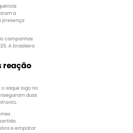
quência
saram a
m presença
indo campanhas
5. A brasileira
s reação
 o saque logo no
 conseguiram duas
fronto.
games
artida.
uebra e empatar