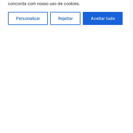
concorda com nosso uso de cookies.
Personalizar
Rejeitar
Aceitar tudo
Whatsapp
Categorias
Institucional
O
Boa
Linkedin
Notícia
Brasil
Ultimas
Instagram
Brasil
é um
Cultura
notícias
portal de
Facebook
Direito e Deveres
Nossa Equipe
notícias de