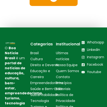
Whatsapp
Categorias
Institucional
O
Boa
Linkedin
Notícia
Brasil
Ultimas
Instagram
Brasil
é um
Cultura
notícias
portal de
Facebook
Direito e Deveres
Nossa Equipe
notícias de
Educação e
Quem Somos
Youtube
educação,
Carreira
Contato
cultura,
Empreendedorismo
Princípios
bem-
estar,
Saúde e Bem-Estar
Editoriais
empreendedorismo,
Sustentabilidade
Política de
turismo,
Tecnologia
Privacidade
tecnologia
Turismo e
Política de