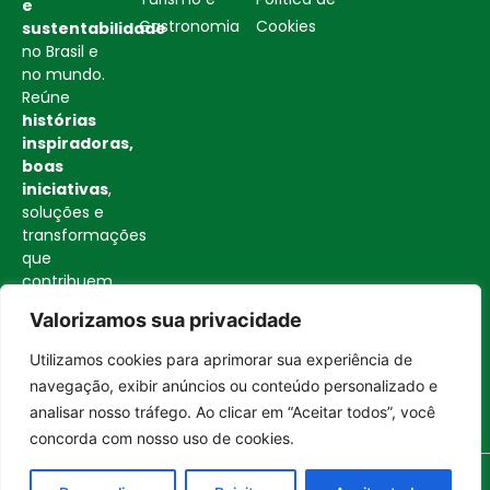
e
Gastronomia
Cookies
sustentabilidade
no Brasil e
no mundo.
Reúne
histórias
inspiradoras,
boas
iniciativas
,
soluções e
transformações
que
contribuem
para uma
Valorizamos sua privacidade
sociedade
mais
Utilizamos cookies para aprimorar sua experiência de
consciente
Entrar no canal
navegação, exibir anúncios ou conteúdo personalizado e
e
analisar nosso tráfego. Ao clicar em “Aceitar todos”, você
construtiva.
concorda com nosso uso de cookies.