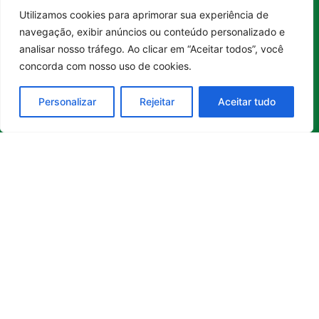
O
Boa
Linkedin
Utilizamos cookies para aprimorar sua experiência de
Notícia
Brasil
Ultimas
Entrar no canal
Instagram
navegação, exibir anúncios ou conteúdo personalizado e
Brasil
é um
Cultura
notícias
analisar nosso tráfego. Ao clicar em “Aceitar todos”, você
portal de
Facebook
Direito e Deveres
Nossa Equipe
notícias de
concorda com nosso uso de cookies.
Educação e
Quem Somos
Youtube
educação,
Carreira
Contato
cultura,
Personalizar
Rejeitar
Aceitar tudo
Empreendedorismo
Princípios
bem-
estar,
Saúde e Bem-Estar
Editoriais
empreendedorismo,
Sustentabilidade
Política de
turismo,
Tecnologia
Privacidade
tecnologia
Turismo e
Política de
e
Gastronomia
Cookies
sustentabilidade
no Brasil e
no mundo.
Reúne
histórias
inspiradoras,
boas
iniciativas
,