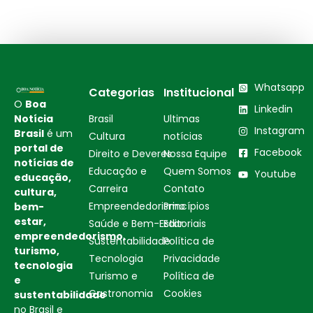
Whatsapp
Categorias
Institucional
O
Boa
Linkedin
Notícia
Brasil
Ultimas
Instagram
Brasil
é um
Cultura
notícias
portal de
Facebook
Direito e Deveres
Nossa Equipe
notícias de
Educação e
Quem Somos
Youtube
educação,
Carreira
Contato
cultura,
Empreendedorismo
Princípios
bem-
estar,
Saúde e Bem-Estar
Editoriais
empreendedorismo,
Sustentabilidade
Política de
turismo,
Tecnologia
Privacidade
tecnologia
Turismo e
Política de
e
Gastronomia
Cookies
sustentabilidade
no Brasil e